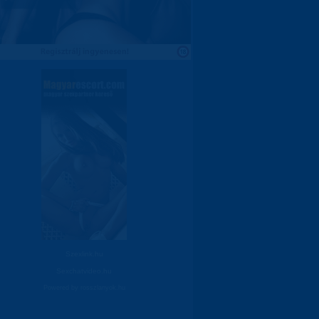
Szexlink.hu
Sexchatvideo.hu
Powered by
rosszlanyok.hu