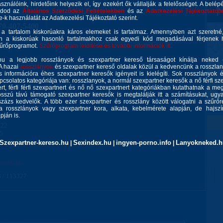
asználóink, hirdetőink helyezik el, így ezekért ők vállalják a felelősséget. A belép
gadod az
Általános Szerződési Feltételekben
és az
Adatkezelési Tájékoztatób
ie-k használatát az Adatkezelési Tájékoztató szerint.
70-407-5400
 a tartalom kiskorúakra káros elemeket is tartalmaz. Amennyiben azt szeretn
n a kiskorúak hasonló tartalmakhoz csak egyedi kód megadásával férjenek h
zűrőprogramot.
Szűrőprogram letöltése és további információk itt.
 telt
u a legjobb rosszlányok és szexpartner kereső társaságot kínálja neked 
 A hazai
rosszlányok
és szexpartner kereső oldalak közül a kedvencünk a rosszla
 információra éhes szexpartner keresők igényeit is kielégíti. Sok rosszlányok 
csolatos kategóriája van: rosszlanyok, a normál szexpartner keresők a nő férfi szex
rt, férfi férfi szexpartnert és nő nő szexpartnert kategóriákban kutathatnak a meg
sszú távú támogató szexpartner keresők is megtalálják itt a számításukat, ug
22
zázs kedvelők. A több ezer szexpartner és rosszlány között válogatni a szűrőr
a rosszlányok vagy szexpartner kora, alkata, kebelmérete alapján, de hajszín
22
ján is.
-22
-22
15
Szexpartner-kereso.hu
Sexindex.hu
ingyen-porno.info
Lanyokneked.h
|
|
|
anyok.hu
 / 113327