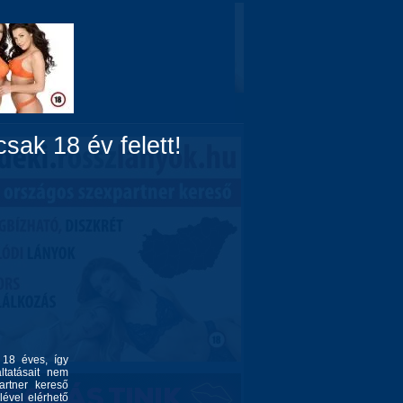
Domina
Linkek
Rólunk
sak 18 év felett!
l 18 éves, így
ltatásait nem
artner kereső
lével elérhető