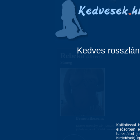
Főoldal
Lányok
Kedves rosszlány
Rebeka
(46 éves)
Sümeg
Bemutatkozom:
Kattintással 
Kedves rosszlány vár! Kedves Uraim! Ha szeretnét
elsősorban é
jó helyen jártok. Várlak szeretettel. Üdv:Rebeka.
használod jo
hirdetések) i