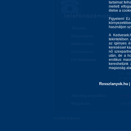
tartalmat felh
mellett elfo
illetve a cook
+36-
Figyelem! Ez
környezetébe
használjon s
Alkatom:
Nőiesen
A Kedvesek.h
Magasságom:
160 cm
tekintetében.
az igényes és
Mellméretem:
85 cm
kereséssel kap
Nyelvismeret:
nő szexpartne
-
után, de a ho
Elérhetőségem:
H: 08-
erotikus mass
kereshetünk 
K: 08-
magasság alap
SZ: 08
CS: 08
P: 08-
SZO: -
Rosszlanyok.hu
|
V: -
Ahol még megtalálsz:
rosszl
Megjelenés:
124138
további képeim: