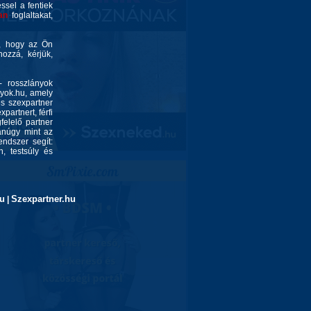
éssel a fentiek
an
foglaltakat,
é, hogy az Ön
ozzá, kérjük,
- rosszlányok
nyok.hu, amely
és szexpartner
partnert, férfi
felelő partner
yanúgy mint az
endszer segít:
, testsúly és
u
Szexpartner.hu
|