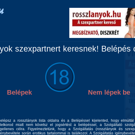
Vidéki lányok
Párok
Travik
Fiúk
Masszázs
ok szexpartnert keresnek! Belépés c
Belépek
Nem lépek be
belépsz a rosszlányok lista oldalra és a Belépéssel kijelented, hogy elmúltá
ek minőségi időt tölteni egy magára igényes odaadó hőlggyel, akkor
letkorod miatt nem követsz el jogsértést a belépéssel, a Szolgáltató szolgá
gellenes célra. Figyelmeztetünk, hogy a Szolgáltatás (rosszlányok és szexp
génybevétele során erotikus tartalommal is találkozol. A Szolgáltatás igénybevéte