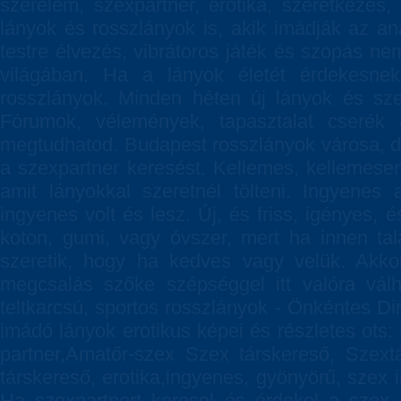
szerelem, szexpartner, erotika, szeretkezé
lányok és rosszlányok is, akik imádják az anál
testre élvezés, vibrátoros játék és szopás ne
világában. Ha a lányok életét érdekesnek 
rosszlányok. Minden héten új lányok és sze
Fórumok, vélemények, tapasztalat cserék 
megtudhatod. Budapest rosszlányok városa, de
a szexpartner keresést. Kellemes, kellemesen
amit lányokkal szeretnél tölteni. Ingyenes
ingyenes volt és lesz. Új, és friss, igényes, 
koton, gumi, vagy óvszer, mert ha innen talá
szeretik, hogy ha kedves vagy velük. Akko
megcsalás szőke szépséggel itt valóra válha
teltkarcsú, sportos rosszlányok - Önkéntes Di
imádó lányok erotikus képei és részletes ots:
partner,Amatőr-szex Szex társkereső, Szextá
társkereső, erotika,ingyenes, gyönyörű, szex
Ha szexpartnert keresel és érdekel a szex, 