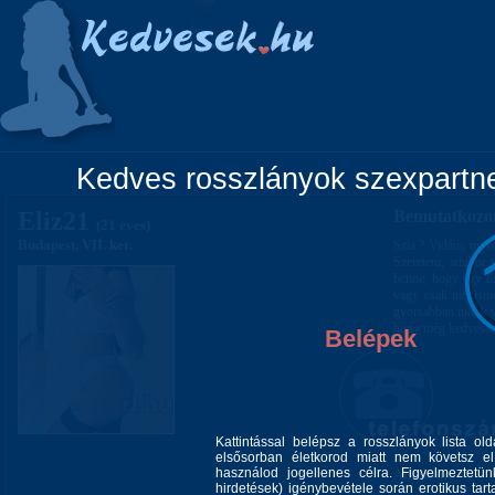
Főoldal
Lányok
Vidéki lányok
Pá
Kedves rosszlányok szexpartner
Eliz21
Bemutatkozo
(21 éves)
Budapest, VII. ker.
Szia ? Vidám, mosol
Szeretem, amikor v
benne, hogy egy ős
vagy csak megisme
gyorsabban tudok vá
hogy még kedvesebb
Belépek
Kattintással belépsz a rosszlányok lista ol
elsősorban életkorod miatt nem követsz el 
használod jogellenes célra. Figyelmeztetü
Alkatom:
hirdetések) igénybevétele során erotikus tart