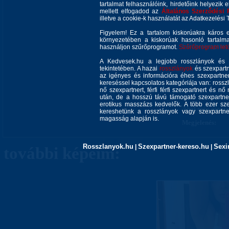
tartalmat felhasználóink, hirdetőink helyezik e
Magasságom:
mellett elfogadod az
Általános Szerződési 
Mellméretem:
illetve a cookie-k használatát az Adatkezelési T
Nyelvismeret:
Figyelem! Ez a tartalom kiskorúakra káros 
környezetében a kiskorúak hasonló tartalm
Elérhetőségem:
használjon szűrőprogramot.
Szűrőprogram letöl
A Kedvesek.hu a legjobb rosszlányok és s
tekintetében. A hazai
rosszlányok
és szexpartn
az igényes és információra éhes szexpartner 
kereséssel kapcsolatos kategóriája van: rosszla
nő szexpartnert, férfi férfi szexpartnert és 
után, de a hosszú távú támogató szexpartner
erotikus masszázs kedvelők. A több ezer sze
Ahol még megtal
kereshetünk a rosszlányok vagy szexpartner
magasság alapján is.
Megjelenés:
Rosszlanyok.hu
Szexpartner-kereso.hu
Sexi
|
|
további képeim: