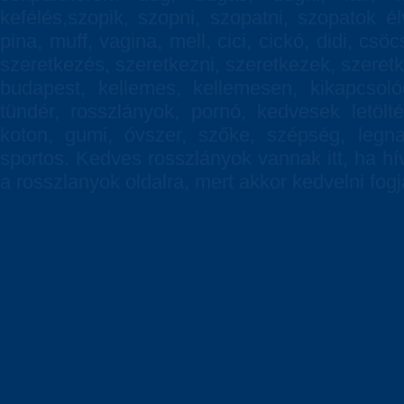
kefélés,szopik, szopni, szopatni, szopatok él
pina, muff, vagina, mell, cici, cickó, didi, csö
szeretkezés, szeretkezni, szeretkezek, szeretkez
budapest, kellemes, kellemesen, kikapcsoló
tündér, rosszlányok, pornó, kedvesek letölté
koton, gumi, óvszer, szőke, szépség, legnag
sportos. Kedves rosszlányok vannak itt, ha h
a rosszlanyok oldalra, mert akkor kedvelni fogj