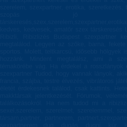
szerelem, szexpartner, erotika, szeretkezés
szopás jó hel
társkeresés,szex,szerelem,szexpartner,eroti
kedves, kedvesek, amatőr szex társkeresés Lány
Ribizli, Ribizlizés Budapest szexpartner k
megtalálod. Legyen az szőke, barna, fekete
sportos. Molett, teltkarcsú, idősebb hölgyek 
hozzánk. Mindent megtalálsz, ami a szex,
témakörébe vág. Ha érdekel a rosszlányok é
szexpartner Tudod, hogy vannak lányok, akik 
francia, szájba, testre élvezés, vibrátoros j
életét érdekesnek találod, csak kattints. He
makktársak jelentkezését. Fórumok, vélemé
találkozásokról. Ha nem tudod mi a ribizliz
sexel,szerelem, szerelmet, szerelemmel, szere
társam,partner, partnerem, partnert,szexpart
sexpartnerem dug, dugás, dugni, kúr, kúr