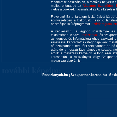
Mellméretem:
tartalmat felhasználóink, hirdetőink helyezik e
mellett elfogadod az
Általános Szerződési 
Nyelvismeret:
illetve a cookie-k használatát az Adatkezelési T
Elérhetőségem:
Figyelem! Ez a tartalom kiskorúakra káros 
környezetében a kiskorúak hasonló tartalm
használjon szűrőprogramot.
Szűrőprogram letöl
A Kedvesek.hu a legjobb rosszlányok és s
tekintetében. A hazai
rosszlányok
és szexpartn
az igényes és információra éhes szexpartner 
kereséssel kapcsolatos kategóriája van: rosszla
nő szexpartnert, férfi férfi szexpartnert és 
Ahol még megtal
után, de a hosszú távú támogató szexpartner
erotikus masszázs kedvelők. A több ezer sze
Megjelenés:
kereshetünk a rosszlányok vagy szexpartner
magasság alapján is.
további képeim:
Rosszlanyok.hu
Szexpartner-kereso.hu
Sexi
|
|