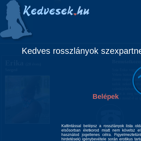
Főoldal
Lányok
Vidéki lányok
Pá
Kedves rosszlányok szexpartner
Erika
Bemutatkozo
(28 éves)
Szeged
Szia Erika vagyok!
Velem biztosan elf
finom olajos csús
tudok neked kedve
számkijelzéssel hí
azokat is meg tudj
Belépek
bátran mond el az i
Kattintással belépsz a rosszlányok lista ol
elsősorban életkorod miatt nem követsz el 
használod jogellenes célra. Figyelmeztetü
hirdetések) igénybevétele során erotikus tart
Alkatom: