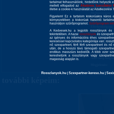
tartalmat felhasználóink, hirdetőink helyezik e
mellett elfogadod az
Általános Szerződési 
Magasságom:
illetve a cookie-k használatát az Adatkezelési T
Mellméretem:
Figyelem! Ez a tartalom kiskorúakra káros 
Nyelvismeret:
környezetében a kiskorúak hasonló tartalm
használjon szűrőprogramot.
Szűrőprogram letöl
Elérhetőségem:
A Kedvesek.hu a legjobb rosszlányok és s
tekintetében. A hazai
rosszlányok
és szexpartn
az igényes és információra éhes szexpartner 
kereséssel kapcsolatos kategóriája van: rosszla
nő szexpartnert, férfi férfi szexpartnert és 
után, de a hosszú távú támogató szexpartner
erotikus masszázs kedvelők. A több ezer sze
kereshetünk a rosszlányok vagy szexpartner
Ahol még megtal
magasság alapján is.
Megjelenés:
Rosszlanyok.hu
Szexpartner-kereso.hu
Sexi
|
|
további képeim: