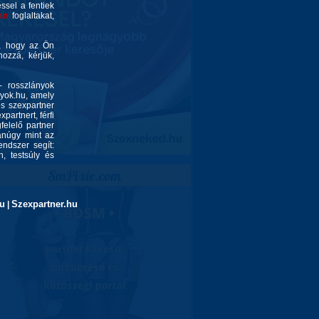
éssel a fentiek
an
foglaltakat,
é, hogy az Ön
ozzá, kérjük,
- rosszlányok
nyok.hu, amely
és szexpartner
partnert, férfi
felelő partner
yanúgy mint az
endszer segít:
, testsúly és
u
Szexpartner.hu
|