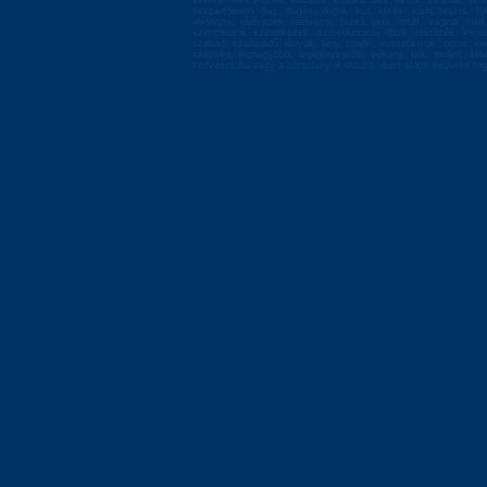
szerelemnek,erotika, erotikus, erotikát társ, társat, társnak, tá
sexpartnerem dug, dugás, dugni, kúr, kúrás, kúrni,baszni, bas
elélvezni, ráélvezek, ráélvezni, punci, pina, muff, vagina, mell
szeretkezni, szeretkezek, szeretkeztem ribizli, ribizlizés, ke
szabad, szabadidő, lányok, lány, tündér, rosszlányok, pornó, ke
szépség, legnagyobb, legigényesebb, vékony, telt, molett, te
kedvesek.hu vagy a rosszlanyok oldalra, mert akkor kedvelni fog