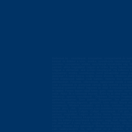
Kedvesek.hu - rosszlányok, szexpartner, szexpartnerek és kedv
keresel és érdekel a szex, erotika, szeretkezés rosszlánnyal
szerelem, szexpartner, erotika, rosszlányok témakörébe vág. Ha
partnert, akkor megtalálod. Legyen az szőke, barna, fekete ros
hölgyek is elérhetőek, akik szintén rosszlányok. Ha kellemes k
szexpartner, erotika, szeretkezés, pornó témakörébe otthon va
játékokat? A natúr francia, szájba, testre élvezés, vibrátoros 
életét érdekesnek találod, csak kattints. Hetente friss újd
jelentkezését. Fórumok, vélemények, tapasztalat cserék a ross
csak a kedvesek és aranyosak vannak, akik szeretik a szexpartn
lányokkal szeretnél tölteni. Ingyenes az oldal. A rosszlányok li
itt találod. Fontos legyen nálad koton, gumi, vagy óvszer, mert 
velük. Akkor ők is kedvesek lesznek. Ezért ez az oldal neve. A 
teltkarcsú, sportos rosszlányok - Önkéntes Directory Projektr
partner,Szexpartner, Szex partner, Sexpartner, Sex partner
társkereső, erotika,ingyenes, gyönyörű, szex imádó lányok er
szeretkezés. Mindent megtalálsz, ami a szex, szerelem, szexpa
helyen jársz. ribik, társkeresés,szex,szerelem,szexpartner,
társkeresés Lányok Callgirls, Callgirl, rosszlanyok, Call girls
partnert, megtalálod. Legyen az szőke, barna, fekete szépség,
elérhetőek. Ha kellemes kikapcsolódást keresel, gyere hozzánk
vág. Ha érdekel a rosszlányok és a punci, segg, mell, dugás, szo
sex játékokat? A natúr francia, szájba, testre élvezés, vibrát
kattints. Hetente friss újdonságok. Minden héten új lányok. Vá
való találkozásokról. Ha nem tudod mi a ribizlizés, itt 