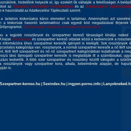
asználóink, hirdetőink helyezik el, így ezekért ők vállalják a felelősséget. A belép
gadod az
Általános Szerződési Feltételekben
és az
Adatkezelési Tájékoztatób
ie-k használatát az Adatkezelési Tájékoztató szerint.
 a tartalom kiskorúakra káros elemeket is tartalmaz. Amennyiben azt szeretn
n a kiskorúak hasonló tartalmakhoz csak egyedi kód megadásával férjenek h
zűrőprogramot.
Szűrőprogram letöltése és további információk itt.
u a legjobb rosszlányok és szexpartner kereső társaságot kínálja neked 
 A hazai
rosszlányok
és szexpartner kereső oldalak közül a kedvencünk a rosszla
 információra éhes szexpartner keresők igényeit is kielégíti. Sok rosszlányok 
csolatos kategóriája van: rosszlanyok, a normál szexpartner keresők a nő férfi szex
rt, férfi férfi szexpartnert és nő nő szexpartnert kategóriákban kutathatnak a meg
sszú távú támogató szexpartner keresők is megtalálják itt a számításukat, ug
zázs kedvelők. A több ezer szexpartner és rosszlány között válogatni a szűrőr
a rosszlányok vagy szexpartner kora, alkata, kebelmérete alapján, de hajszín
ján is.
Szexpartner-kereso.hu
Sexindex.hu
ingyen-porno.info
Lanyokneked.h
|
|
|