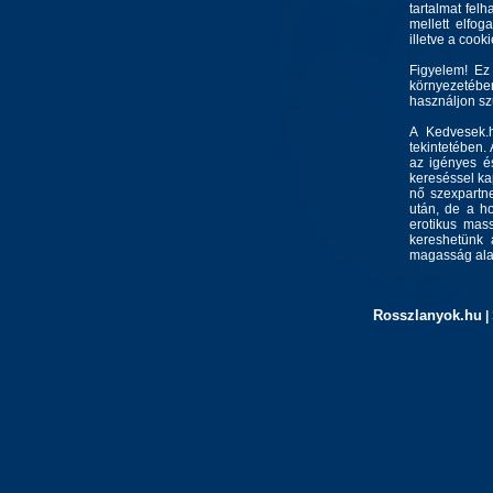
tartalmat felh
mellett elfo
illetve a cook
Figyelem! Ez
környezetébe
használjon s
A Kedvesek.h
tekintetében.
az igényes és
kereséssel kap
nő szexpartne
után, de a ho
erotikus mass
kereshetünk 
magasság alap
Rosszlanyok.hu
|