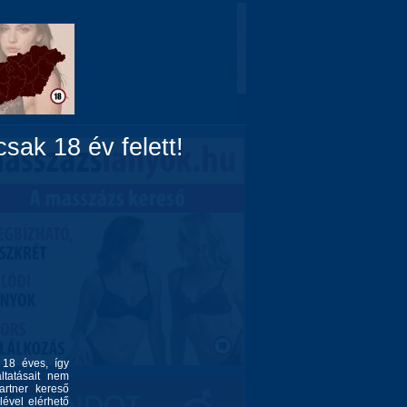
Domina
Linkek
Rólunk
sak 18 év felett!
l 18 éves, így
ltatásait nem
artner kereső
lével elérhető