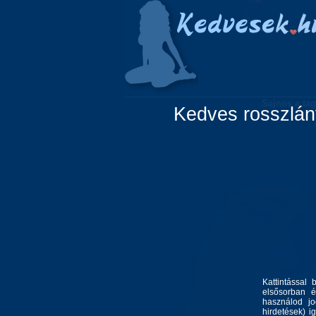
Főoldal
Lányok
Sajnos a tag
Kedves rosszlány
Kattintással 
elsősorban é
használod jo
hirdetések) i