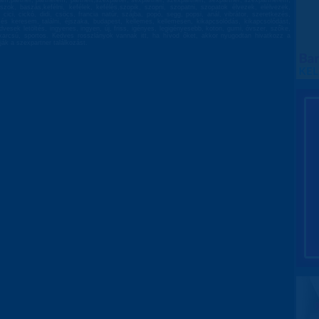
rsam,partner, partnerem, partnert,szexparter, sexpartner, szexpartnert, sexpartner, szexpartnerem,
zok, baszás,kefélni, kefélek, kefélés,szopik, szopni, szopatni, szopatok élvezek, elélvezek,
, cici, cickó, didi, csöcs, francia natúr, szájba, popó, segg, popsi, anál, vibrátor, szeretkezés,
resés keresem, találni, éjszaka, budapest, kellemes, kellemesen, kikapcsolódás, kikapcsolódást,
dvesek letöltés, ingyenes, ingyen, új, friss, igényes, legigényesebb, koton, gumi, óvszer, szőke,
ltkarcsú, sportos. Kedves rosszlányok vannak itt, ha hívod őket, akkor nyugodtan hivatkozz a
ják a szexpartner találkozást.