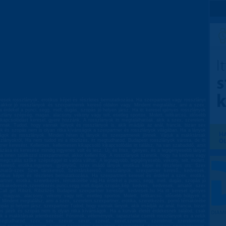
esek rosszlányok, erotikus képei és részletes bemutatkozása. Ha szexpartnert vagy rosszlányt
, akkor jó rosszlányok és szexpartnerek kereső oldalon vagy. Mindent megtalálsz, ami a szex,
 érdekel a punci, segg, mell, dugás, szopás jó helyen jársz. Ha itt keresel igényes rosszlányok
szlány szépség, magas, alacsony, vékony vagy telt, esetleg sportos. Molett, teltkarcsú, idősebb
ikapcsolódást keresel, gyere hozzánk. A rosszlányok itt megtalálhatóak, akik a szex, szerelem,
nnak. Tudod, hogy vannak lányok és rosszlányok is, akik imádják az anál, francia, bizarr sex
játék és szopás nem is olyan ritka kívánságok a szexpartner és rosszlányok világában. Ha a lányok
onságok és rosszlányok. Minden héten új lányok és szexpartnerek jönnek. Várjuk a makktársak
zlányokról. Ha nem tudod mi a ribizlizés, itt megtudhatod. Budapest rosszlányok városa, de itt
er keresést. Kellemes, kellemesen kikapcsoló kikapcsolódás itt találsz, ha van szabadidő, amit
stázása és keresése mindig ingyenes volt és lesz. Új, és friss, igényes, és a legigényesebb lányat
ha innen találkozol szexpartnerrel, akkor kelleni fog. A rosszlányok szeretik, hogy ha kedves vagy
megcsalás szőke szépséggel itt valóra válhat, A legnagyobb, legigényesebb, vékony, telt, molett,
skereső, erotika,ingyenes, gyönyörű, szex imádó lányok erotikus képei és részletes ots: Szex
,Amatőr-szex Szex társkereső, Szextárskereső, rosszlányok, szexpartner kereső,, kedvesek,
otikus képei és részletes bemutatkozása. Ha szexpartnert keresel és érdekel a szex, erotika,
rtner, erotika, szeretkezés, témakörébe vág.Ha érdekel a punci, segg, mell, dugás, szopás jó
erotikakedvesek,szeretkezés,punci,segg,mell,dugás,szopás,kép kedves, kedvesek, amatőr szex
, Call girl Ribizli, Ribizlizés Budapest szexpartner keresője. kedvesek.hu Ha itt keresel igényes
 magyas, alacsony, vékony vagy telt, esetleg sportos. Molett, teltkarcsú, idősebb hölgyek is
. Mindent megtalálsz, ami a szex, szerelem,szexpartner, erotika, szeretkezés, pornó témakörébe
pás jó helyen jársz. szexpartner Tudod, hogy vannak lányok, akik imádják az anál, francia, bizarr
oros játék és szopás nem is olyan ritka kívánságok. Ha a kurvák életét érdekesnek találod, csak
rjuk a makktársak jelentkezését. Fórumok, vélemények, tapasztalat cserék rosszlányok és a velük
megtudhatod. szex, sex, szexet, sexet, szexel, sexel,szerelem, szerelmet, szerelemmel,