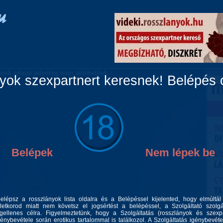
Vidéki lányok
Párok
Travik
Fiúk
Masszázs
unk adatai jelenleg nem elérhetőek.
ok szexpartnert keresnek! Belépés c
Belépek
Nem lépek be
belépsz a rosszlányok lista oldalra és a Belépéssel kijelented, hogy elmúltá
letkorod miatt nem követsz el jogsértést a belépéssel, a Szolgáltató szolgá
gellenes célra. Figyelmeztetünk, hogy a Szolgáltatás (rosszlányok és szexp
génybevétele során erotikus tartalommal is találkozol. A Szolgáltatás igénybevéte