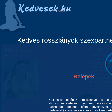
Főoldal
Lányok
Vidéki lányok
Pá
Kedves rosszlányok szexpartner
Mexi
Bemutatkozo
(30 éves)
Budapest, V. ker.
Kedves uraim! Ter
megjátszások nélkü
akkor meginvitálla
kellemes 30-60-90 
után! WhatsApp-on 
dear guests is a s
Belépek
life? Then visit m
erotics. Do not hes
even two with me! I
fix a date. Iam ava
Kattintással belépsz a rosszlányok lista ol
elsősorban életkorod miatt nem követsz el 
használod jogellenes célra. Figyelmeztetü
hirdetések) igénybevétele során erotikus tart