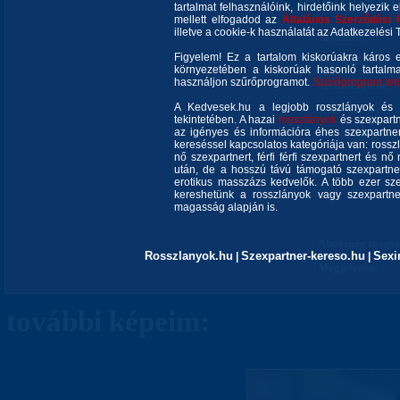
tartalmat felhasználóink, hirdetőink helyezik e
mellett elfogadod az
Általános Szerződési 
illetve a cookie-k használatát az Adatkezelési T
Alkatom:
Figyelem! Ez a tartalom kiskorúakra káros 
Magasságom:
környezetében a kiskorúak hasonló tartalm
használjon szűrőprogramot.
Szűrőprogram letöl
Mellméretem:
A Kedvesek.hu a legjobb rosszlányok és s
Nyelvismeret:
tekintetében. A hazai
rosszlányok
és szexpartn
az igényes és információra éhes szexpartner 
Elérhetőségem:
kereséssel kapcsolatos kategóriája van: rosszla
nő szexpartnert, férfi férfi szexpartnert és 
után, de a hosszú távú támogató szexpartner
erotikus masszázs kedvelők. A több ezer sze
kereshetünk a rosszlányok vagy szexpartner
magasság alapján is.
Ahol még megtal
Rosszlanyok.hu
Szexpartner-kereso.hu
Sexi
|
|
Megjelenés:
további képeim: