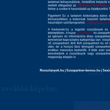
tartalmat felhasználóink, hirdetőink helyezik e
mellett elfogadod az
Általános Szerződési 
illetve a cookie-k használatát az Adatkezelési T
Alkatom:
Figyelem! Ez a tartalom kiskorúakra káros 
Magasságom:
környezetében a kiskorúak hasonló tartalm
használjon szűrőprogramot.
Szűrőprogram letöl
Mellméretem:
A Kedvesek.hu a legjobb rosszlányok és s
Nyelvismeret:
tekintetében. A hazai
rosszlányok
és szexpartn
az igényes és információra éhes szexpartner 
Elérhetőségem:
kereséssel kapcsolatos kategóriája van: rosszla
nő szexpartnert, férfi férfi szexpartnert és 
után, de a hosszú távú támogató szexpartner
erotikus masszázs kedvelők. A több ezer sze
kereshetünk a rosszlányok vagy szexpartner
magasság alapján is.
Ahol még megtal
Rosszlanyok.hu
Szexpartner-kereso.hu
Sexi
|
|
Megjelenés:
további képeim: