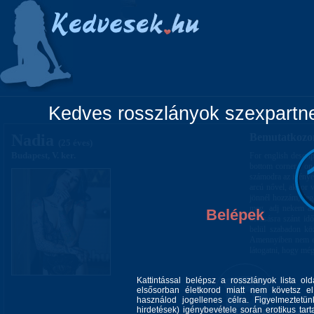
Főoldal
Lányok
Vidéki lányok
Pá
Kedves rosszlányok szexpartner
Nadia
Bemutatkozo
(25 éves)
Budapest, V. ker.
For english descrip
bottom corner ( on
számodra az igényes
arcú nővel, akkor 
jönnél hozzám, lega
meg, adj nekem ak
Belépek
olvasásra szánt i
belül szabadon kö
Amennyiben nem elég
látogatni, hogy még
Kattintással belépsz a rosszlányok lista ol
elsősorban életkorod miatt nem követsz el 
használod jogellenes célra. Figyelmeztetü
hirdetések) igénybevétele során erotikus tart