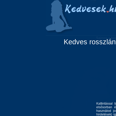
Főoldal
Lányok
Sajnos a tag
Kedves rosszlány
Kattintással 
elsősorban é
használod jo
hirdetések) i