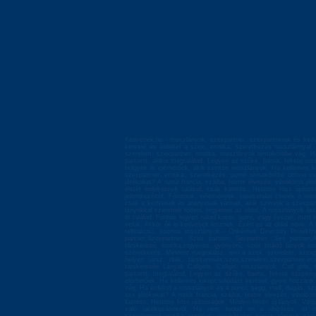
Kedvesek.hu - rosszlányok, szexpartner, szexpartnerek és kedv
keresel és érdekel a szex, erotika, szeretkezés rosszlánnyal
szerelem, szexpartner, erotika, rosszlányok témakörébe vág. Ha
partnert, akkor megtalálod. Legyen az szőke, barna, fekete ros
hölgyek is elérhetőek, akik szintén rosszlányok. Ha kellemes k
szexpartner, erotika, szeretkezés, pornó témakörébe otthon va
játékokat? A natúr francia, szájba, testre élvezés, vibrátoros 
életét érdekesnek találod, csak kattints. Hetente friss újd
jelentkezését. Fórumok, vélemények, tapasztalat cserék a ross
csak a kedvesek és aranyosak vannak, akik szeretik a szexpartn
lányokkal szeretnél tölteni. Ingyenes az oldal. A rosszlányok li
itt találod. Fontos legyen nálad koton, gumi, vagy óvszer, mert 
velük. Akkor ők is kedvesek lesznek. Ezért ez az oldal neve. A 
teltkarcsú, sportos rosszlányok - Önkéntes Directory Projektr
partner,Szexpartner, Szex partner, Sexpartner, Sex partner
társkereső, erotika,ingyenes, gyönyörű, szex imádó lányok er
szeretkezés. Mindent megtalálsz, ami a szex, szerelem, szexpa
helyen jársz. ribik, társkeresés,szex,szerelem,szexpartner,
társkeresés Lányok Callgirls, Callgirl, rosszlanyok, Call girls
partnert, megtalálod. Legyen az szőke, barna, fekete szépség,
elérhetőek. Ha kellemes kikapcsolódást keresel, gyere hozzánk
vág. Ha érdekel a rosszlányok és a punci, segg, mell, dugás, szo
sex játékokat? A natúr francia, szájba, testre élvezés, vibrát
kattints. Hetente friss újdonságok. Minden héten új lányok. Vá
való találkozásokról. Ha nem tudod mi a ribizlizés, itt 