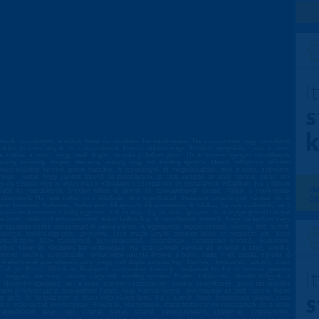
esek rosszlányok, erotikus képei és részletes bemutatkozása. Ha szexpartnert vagy rosszlányt
, akkor jó rosszlányok és szexpartnerek kereső oldalon vagy. Mindent megtalálsz, ami a szex,
 érdekel a punci, segg, mell, dugás, szopás jó helyen jársz. Ha itt keresel igényes rosszlányok
szlány szépség, magas, alacsony, vékony vagy telt, esetleg sportos. Molett, teltkarcsú, idősebb
ikapcsolódást keresel, gyere hozzánk. A rosszlányok itt megtalálhatóak, akik a szex, szerelem,
nnak. Tudod, hogy vannak lányok és rosszlányok is, akik imádják az anál, francia, bizarr sex
játék és szopás nem is olyan ritka kívánságok a szexpartner és rosszlányok világában. Ha a lányok
onságok és rosszlányok. Minden héten új lányok és szexpartnerek jönnek. Várjuk a makktársak
zlányokról. Ha nem tudod mi a ribizlizés, itt megtudhatod. Budapest rosszlányok városa, de itt
er keresést. Kellemes, kellemesen kikapcsoló kikapcsolódás itt találsz, ha van szabadidő, amit
stázása és keresése mindig ingyenes volt és lesz. Új, és friss, igényes, és a legigényesebb lányat
ha innen találkozol szexpartnerrel, akkor kelleni fog. A rosszlányok szeretik, hogy ha kedves vagy
megcsalás szőke szépséggel itt valóra válhat, A legnagyobb, legigényesebb, vékony, telt, molett,
skereső, erotika,ingyenes, gyönyörű, szex imádó lányok erotikus képei és részletes ots: Szex
,Amatőr-szex Szex társkereső, Szextárskereső, rosszlányok, szexpartner kereső,, kedvesek,
otikus képei és részletes bemutatkozása. Ha szexpartnert keresel és érdekel a szex, erotika,
rtner, erotika, szeretkezés, témakörébe vág.Ha érdekel a punci, segg, mell, dugás, szopás jó
erotikakedvesek,szeretkezés,punci,segg,mell,dugás,szopás,kép kedves, kedvesek, amatőr szex
, Call girl Ribizli, Ribizlizés Budapest szexpartner keresője. kedvesek.hu Ha itt keresel igényes
 magyas, alacsony, vékony vagy telt, esetleg sportos. Molett, teltkarcsú, idősebb hölgyek is
. Mindent megtalálsz, ami a szex, szerelem,szexpartner, erotika, szeretkezés, pornó témakörébe
pás jó helyen jársz. szexpartner Tudod, hogy vannak lányok, akik imádják az anál, francia, bizarr
oros játék és szopás nem is olyan ritka kívánságok. Ha a kurvák életét érdekesnek találod, csak
rjuk a makktársak jelentkezését. Fórumok, vélemények, tapasztalat cserék rosszlányok és a velük
megtudhatod. szex, sex, szexet, sexet, szexel, sexel,szerelem, szerelmet, szerelemmel,