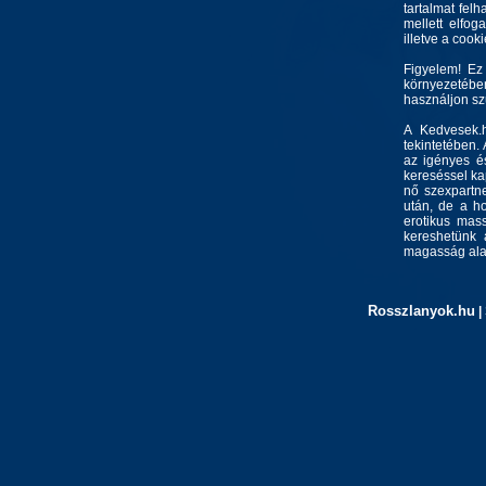
tartalmat felh
mellett elfo
illetve a cook
Figyelem! Ez
környezetébe
használjon s
A Kedvesek.h
tekintetében.
az igényes és
kereséssel kap
nő szexpartne
után, de a ho
erotikus mass
kereshetünk 
magasság alap
Rosszlanyok.hu
|