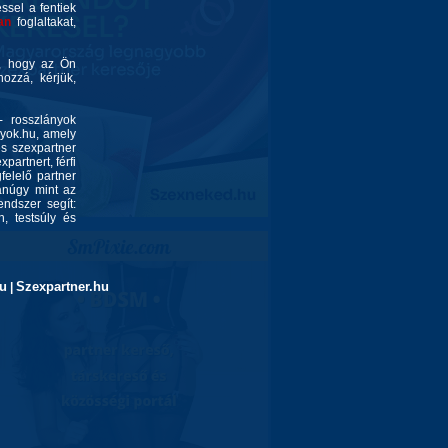
éssel a fentiek
an
foglaltakat,
é, hogy az Ön
ozzá, kérjük,
- rosszlányok
nyok.hu, amely
és szexpartner
partnert, férfi
felelő partner
yanúgy mint az
endszer segít:
, testsúly és
u
Szexpartner.hu
|