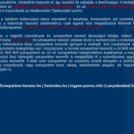
asználóink, hirdetőink helyezik el, így ezekért ők vállalják a felelősséget. A belép
gadod az
Általános Szerződési Feltételekben
és az
Adatkezelési Tájékoztatób
ie-k használatát az Adatkezelési Tájékoztató szerint.
 a tartalom kiskorúakra káros elemeket is tartalmaz. Amennyiben azt szeretn
n a kiskorúak hasonló tartalmakhoz csak egyedi kód megadásával férjenek h
zűrőprogramot.
Szűrőprogram letöltése és további információk itt.
u a legjobb rosszlányok és szexpartner kereső társaságot kínálja neked 
 A hazai
rosszlányok
és szexpartner kereső oldalak közül a kedvencünk a rosszla
 információra éhes szexpartner keresők igényeit is kielégíti. Sok rosszlányok 
csolatos kategóriája van: rosszlanyok, a normál szexpartner keresők a nő férfi szex
rt, férfi férfi szexpartnert és nő nő szexpartnert kategóriákban kutathatnak a meg
sszú távú támogató szexpartner keresők is megtalálják itt a számításukat, ug
zázs kedvelők. A több ezer szexpartner és rosszlány között válogatni a szűrőr
a rosszlányok vagy szexpartner kora, alkata, kebelmérete alapján, de hajszín
ján is.
Szexpartner-kereso.hu
Sexindex.hu
ingyen-porno.info
Lanyokneked.h
|
|
|