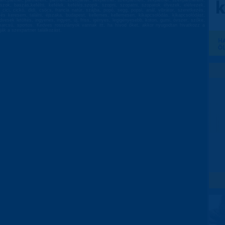
rsam,partner, partnerem, partnert,szexparter, sexpartner, szexpartnert, sexpartner, szexpartnerem,
zok, baszás,kefélni, kefélek, kefélés,szopik, szopni, szopatni, szopatok élvezek, elélvezek,
, cici, cickó, didi, csöcs, francia natúr, szájba, popó, segg, popsi, anál, vibrátor, szeretkezés,
resés keresem, találni, éjszaka, budapest, kellemes, kellemesen, kikapcsolódás, kikapcsolódást,
dvesek letöltés, ingyenes, ingyen, új, friss, igényes, legigényesebb, koton, gumi, óvszer, szőke,
ltkarcsú, sportos. Kedves rosszlányok vannak itt, ha hívod őket, akkor nyugodtan hivatkozz a
ják a szexpartner találkozást.