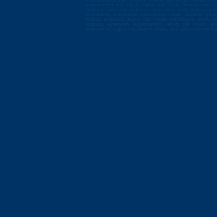
szerelemnek,erotika, erotikus, erotikát társ, társat, társnak, tá
sexpartnerem dug, dugás, dugni, kúr, kúrás, kúrni,baszni, bas
elélvezni, ráélvezek, ráélvezni, punci, pina, muff, vagina, mell
szeretkezni, szeretkezek, szeretkeztem ribizli, ribizlizés, ke
szabad, szabadidő, lányok, lány, tündér, rosszlányok, pornó, ke
szépség, legnagyobb, legigényesebb, vékony, telt, molett, te
kedvesek.hu vagy a rosszlanyok oldalra, mert akkor kedvelni fog