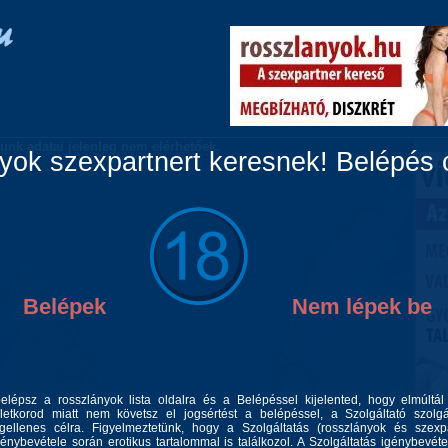
Vidéki lányok
Párok
Travik
Fiúk
Masszázs
unk adatai jelenleg nem elérhetőek.
ok szexpartnert keresnek! Belépés c
Belépek
Nem lépek be
belépsz a rosszlányok lista oldalra és a Belépéssel kijelented, hogy elmúltá
letkorod miatt nem követsz el jogsértést a belépéssel, a Szolgáltató szolgá
gellenes célra. Figyelmeztetünk, hogy a Szolgáltatás (rosszlányok és szexp
génybevétele során erotikus tartalommal is találkozol. A Szolgáltatás igénybevéte