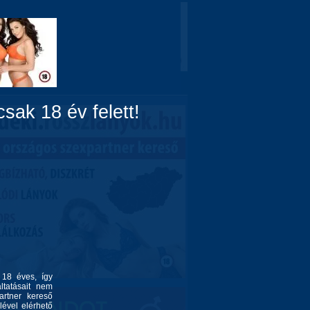
Domina
Linkek
Rólunk
sak 18 év felett!
l 18 éves, így
ltatásait nem
artner kereső
lével elérhető