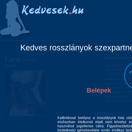
Főoldal
Lányok
Vidéki lányok
Pá
Kedves rosszlányok szexpartner
Lara
Bemutatkozo
(38 éves)
Szeged
KELLEMES,TI
ZAVARTALAN LE
VÁLTOZTATÁS NINC
türelmes, nyugodt v
rá.) Azon felül, 
masszázsban is rész
Belépek
ellazulhatsz, jól é
nincs piercingem, 
Rejtett számról nem
Kattintással belépsz a rosszlányok lista ol
elsősorban életkorod miatt nem követsz el 
használod jogellenes célra. Figyelmeztetü
hirdetések) igénybevétele során erotikus tart