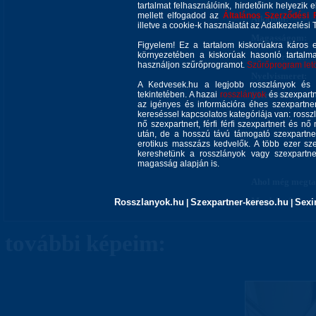
tartalmat felhasználóink, hirdetőink helyezik e
mellett elfogadod az
Általános Szerződési 
Alkatom:
illetve a cookie-k használatát az Adatkezelési T
Magasságom:
Figyelem! Ez a tartalom kiskorúakra káros 
környezetében a kiskorúak hasonló tartalm
Mellméretem:
használjon szűrőprogramot.
Szűrőprogram letöl
Nyelvismeret:
A Kedvesek.hu a legjobb rosszlányok és s
tekintetében. A hazai
rosszlányok
Elérhetőségem:
és szexpartn
az igényes és információra éhes szexpartner 
kereséssel kapcsolatos kategóriája van: rosszla
nő szexpartnert, férfi férfi szexpartnert és 
után, de a hosszú távú támogató szexpartner
erotikus masszázs kedvelők. A több ezer sze
kereshetünk a rosszlányok vagy szexpartner
magasság alapján is.
Ahol még megtal
Megjelenés:
Rosszlanyok.hu
Szexpartner-kereso.hu
Sexi
|
|
további képeim: