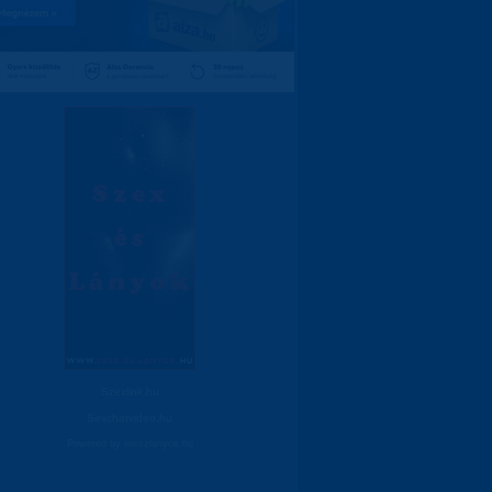
Szexlink.hu
Sexchatvideo.hu
Powered by
rosszlanyok.hu