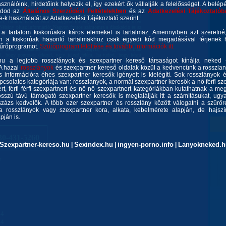
asználóink, hirdetőink helyezik el, így ezekért ők vállalják a felelősséget. A belép
ehet, hogy rossz buszra is fogsz utána felszállni, vagy elfelejted hol
kedvű pasikat. Bár a mai világban már a szavak és posztok fontosabbak
gadod az
Általános Szerződési Feltételekben
és az
Adatkezelési Tájékoztatób
eim. Hiszem, hogy a tettek hangosabbak a szavaknál. Éppen ezért
ie-k használatát az Adatkezelési Tájékoztató szerint.
m, tudunk ismeretlenül is nagyon fülledt, izgató, és minden téren
i. Néhány plusz információ: Nagyon fontos számomra a diszkréció és az
 a tartalom kiskorúakra káros elemeket is tartalmaz. Amennyiben azt szeretn
szkrécióra, hisz ez mindkettőnknek érdeke. Egy luxus színtű újépítésű
igényes vagyok és a lakás is az, ezért kérlek TE is figyelj oda, hogy
n a kiskorúak hasonló tartalmakhoz csak egyedi kód megadásával férjenek h
elj saját magad és környezeted tisztaságára is. Mindent biztosítok, hogy
zűrőprogramot.
Szűrőprogram letöltése és további információk itt.
és után is. Számos tusfürdő, dezodor, szájvíz, és egyebek állnak
al, hogy pontosan érkezel, vagy jelezd felém, ha tudod, hogy késni
u a legjobb rosszlányok és szexpartner kereső társaságot kínálja neked 
lefoglalt idődből fogsz késni. Kérlek tartsd tiszteletben, hogy bár
rtner vagyok, hanem masszőz. Ezért kerüljük el a kellemetlen
 A hazai
rosszlányok
és szexpartner kereső oldalak közül a kedvencünk a rosszla
ett gyors távozás a programunk vége. Törekedjünk a boldog finishre ;)
 információra éhes szexpartner keresők igényeit is kielégíti. Sok rosszlányok 
l hívsz, akkor azért, hogy tiszteletben tartsam a titkodat, nem veszem
csolatos kategóriája van: rosszlanyok, a normál szexpartner keresők a nő férfi szex
iket olvastál, akkor rövidesen megkaphatod egy érzékeli új lány teljes
 Puszi ahova csak szeretnéd... ;) Molly, a vékony, őzike testű, odaadó
rt, férfi férfi szexpartnert és nő nő szexpartnert kategóriákban kutathatnak a meg
sszú távú támogató szexpartner keresők is megtalálják itt a számításukat, ug
zázs kedvelők. A több ezer szexpartner és rosszlány között válogatni a szűrőr
a rosszlányok vagy szexpartner kora, alkata, kebelmérete alapján, de hajszín
ján is.
30-431-5260
Szexpartner-kereso.hu
Sexindex.hu
ingyen-porno.info
Lanyokneked.h
|
|
|
y
24
24