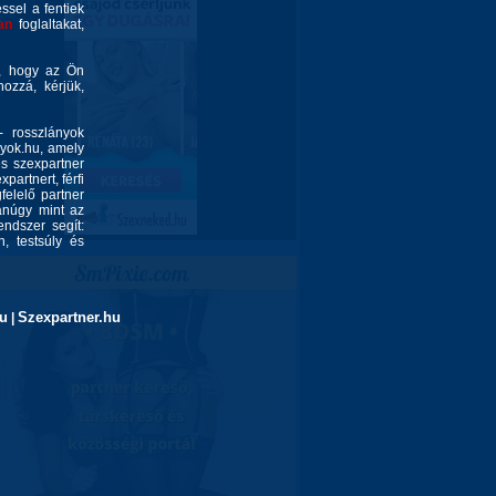
éssel a fentiek
an
foglaltakat,
é, hogy az Ön
ozzá, kérjük,
- rosszlányok
nyok.hu, amely
és szexpartner
partnert, férfi
felelő partner
yanúgy mint az
endszer segít:
, testsúly és
u
Szexpartner.hu
|