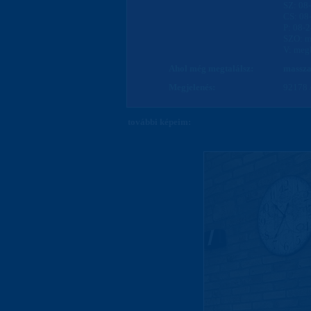
SZ: 08
CS: 08
P: 08-
SZO: m
V: megb
Ahol még megtalálsz:
massza
Megjelenés:
92178 
további képeim: