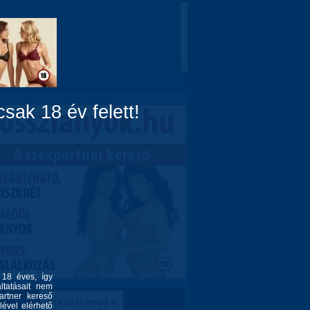
Domina
Linkek
Rólunk
sak 18 év felett!
l 18 éves, így
ltatásait nem
artner kereső
lével elérhető