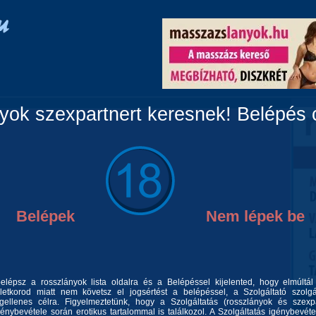
Vidéki lányok
Párok
Travik
Fiúk
Masszázs
ok szexpartnert keresnek! Belépés c
Belépek
Nem lépek be
belépsz a rosszlányok lista oldalra és a Belépéssel kijelented, hogy elmúltá
, és elolvasod amit Neked írtam. Éhes őzike is makkal álmodik...
letkorod miatt nem követsz el jogsértést a belépéssel, a Szolgáltató szolgá
őies lány vagyok, aki bár nem molett, de van alatta popsi rendesen.
s szeretem is a kényeztetést. Fontos számomra, hogy mindketten
gellenes célra. Figyelmeztetünk, hogy a Szolgáltatás (rosszlányok és szexp
meg fogok tenni de ehhez TE is kellesz. TE leszel a középpontban és
génybevétele során erotikus tartalommal is találkozol. A Szolgáltatás igénybevéte
kielégítse. Csak olyat vállalok amit szeretek is, ezért garantálom,