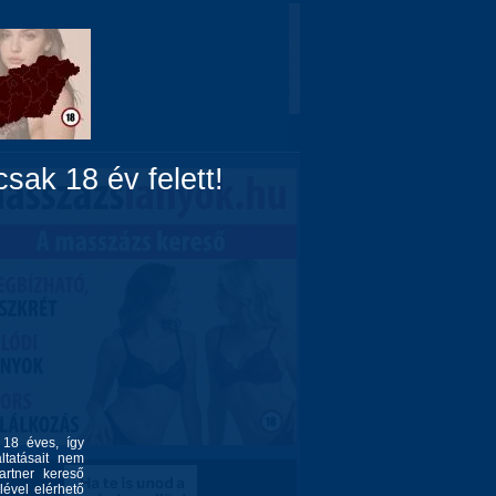
Domina
Linkek
Rólunk
sak 18 év felett!
l 18 éves, így
ltatásait nem
artner kereső
lével elérhető