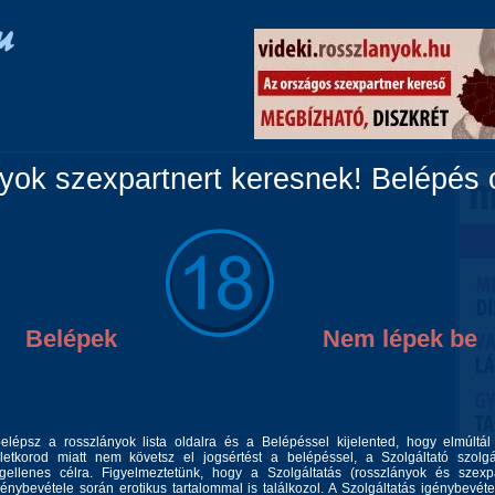
Vidéki lányok
Párok
Travik
Fiúk
Masszázs
ok szexpartnert keresnek! Belépés c
Belépek
Nem lépek be
belépsz a rosszlányok lista oldalra és a Belépéssel kijelented, hogy elmúltá
 érzéki franciával , puncim hamar és könnyen nedvesedik imádom ha
letkorod miatt nem követsz el jogsértést a belépéssel, a Szolgáltató szolgá
. Utána folytathatjuk lovagló pózba is vagy akár pucsitva is.Harisnyás
gellenes célra. Figyelmeztetünk, hogy a Szolgáltatás (rosszlányok és szexp
génybevétele során erotikus tartalommal is találkozol. A Szolgáltatás igénybevéte