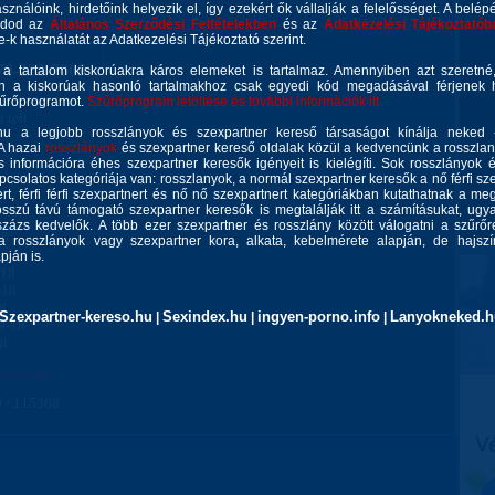
asználóink, hirdetőink helyezik el, így ezekért ők vállalják a felelősséget. A belép
gadod az
Általános Szerződési Feltételekben
és az
Adatkezelési Tájékoztatób
ie-k használatát az Adatkezelési Tájékoztató szerint.
70-222-7069
 a tartalom kiskorúakra káros elemeket is tartalmaz. Amennyiben azt szeretn
n a kiskorúak hasonló tartalmakhoz csak egyedi kód megadásával férjenek h
zűrőprogramot.
Szűrőprogram letöltése és további információk itt.
 telt
u a legjobb rosszlányok és szexpartner kereső társaságot kínálja neked 
 A hazai
rosszlányok
és szexpartner kereső oldalak közül a kedvencünk a rosszla
 információra éhes szexpartner keresők igényeit is kielégíti. Sok rosszlányok 
csolatos kategóriája van: rosszlanyok, a normál szexpartner keresők a nő férfi szex
rt, férfi férfi szexpartnert és nő nő szexpartnert kategóriákban kutathatnak a meg
sszú távú támogató szexpartner keresők is megtalálják itt a számításukat, ug
zázs kedvelők. A több ezer szexpartner és rosszlány között válogatni a szűrőr
18
a rosszlányok vagy szexpartner kora, alkata, kebelmérete alapján, de hajszín
18
ján is.
-18
-18
18
Szexpartner-kereso.hu
Sexindex.hu
ingyen-porno.info
Lanyokneked.h
|
|
|
9-18
18
anyok.hu
 / 115368