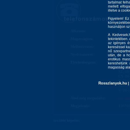
tartalmat felh
mellett elfo
illetve a cook
+36-
Figyelem! Ez
környezetébe
használjon s
Alkatom:
Nőiesen
A Kedvesek.h
Magasságom:
165 cm
tekintetében.
az igényes és
Mellméretem:
0 cm
kereséssel kap
nő szexpartne
Nyelvismeret:
Angol
után, de a ho
erotikus mass
Elérhetőségem:
H: 09-
kereshetünk 
K: 09-
magasság alap
SZ: 08
CS: 09
P: 09-
Rosszlanyok.hu
|
SZO: 0
V: 09-
Ahol még megtalálsz:
rosszl
Megjelenés:
130769
további képeim: