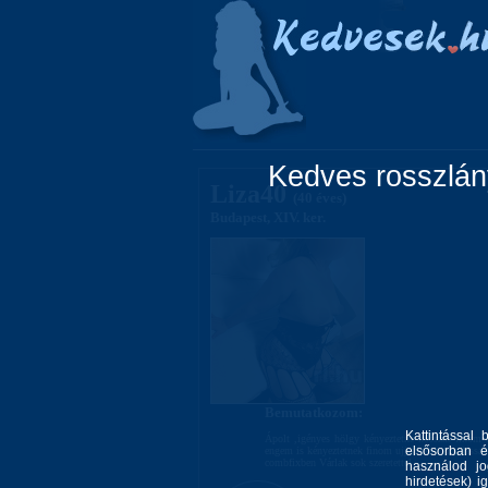
Főoldal
Lányok
Kedves rosszlány
Liza40
(40 éves)
Budapest, XIV. ker.
Bemutatkozom:
Kattintással 
Ápolt ,igényes hölgy kényeztetne hosszas finom
elsősorban é
engem is kényeztetnek finom ujjazással , nyalással
combfixben Várlak sok szeretettel
használod jo
hirdetések) i