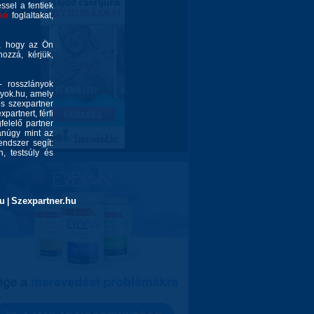
éssel a fentiek
an
foglaltakat,
é, hogy az Ön
ozzá, kérjük,
- rosszlányok
nyok.hu, amely
és szexpartner
partnert, férfi
felelő partner
yanúgy mint az
endszer segít:
, testsúly és
u
Szexpartner.hu
|