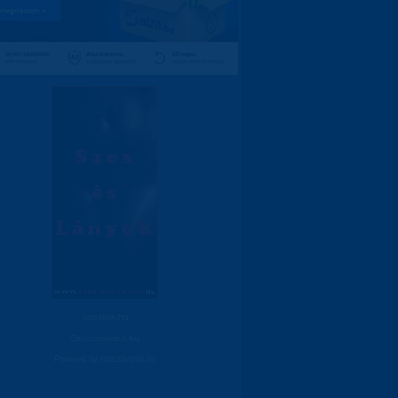
Szexlink.hu
Sexchatvideo.hu
Powered by
rosszlanyok.hu