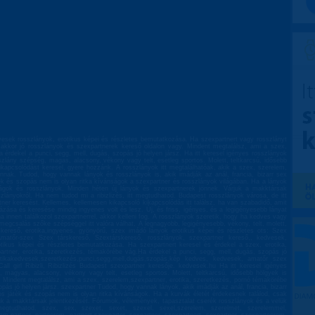
esek rosszlányok, erotikus képei és részletes bemutatkozása. Ha szexpartnert vagy rosszlányt
, akkor jó rosszlányok és szexpartnerek kereső oldalon vagy. Mindent megtalálsz, ami a szex,
 érdekel a punci, segg, mell, dugás, szopás jó helyen jársz. Ha itt keresel igényes rosszlányok
szlány szépség, magas, alacsony, vékony vagy telt, esetleg sportos. Molett, teltkarcsú, idősebb
ikapcsolódást keresel, gyere hozzánk. A rosszlányok itt megtalálhatóak, akik a szex, szerelem,
nnak. Tudod, hogy vannak lányok és rosszlányok is, akik imádják az anál, francia, bizarr sex
játék és szopás nem is olyan ritka kívánságok a szexpartner és rosszlányok világában. Ha a lányok
onságok és rosszlányok. Minden héten új lányok és szexpartnerek jönnek. Várjuk a makktársak
zlányokról. Ha nem tudod mi a ribizlizés, itt megtudhatod. Budapest rosszlányok városa, de itt
er keresést. Kellemes, kellemesen kikapcsoló kikapcsolódás itt találsz, ha van szabadidő, amit
stázása és keresése mindig ingyenes volt és lesz. Új, és friss, igényes, és a legigényesebb lányat
ha innen találkozol szexpartnerrel, akkor kelleni fog. A rosszlányok szeretik, hogy ha kedves vagy
megcsalás szőke szépséggel itt valóra válhat, A legnagyobb, legigényesebb, vékony, telt, molett,
skereső, erotika,ingyenes, gyönyörű, szex imádó lányok erotikus képei és részletes ots: Szex
,Amatőr-szex Szex társkereső, Szextárskereső, rosszlányok, szexpartner kereső,, kedvesek,
otikus képei és részletes bemutatkozása. Ha szexpartnert keresel és érdekel a szex, erotika,
rtner, erotika, szeretkezés, témakörébe vág.Ha érdekel a punci, segg, mell, dugás, szopás jó
erotikakedvesek,szeretkezés,punci,segg,mell,dugás,szopás,kép kedves, kedvesek, amatőr szex
, Call girl Ribizli, Ribizlizés Budapest szexpartner keresője. kedvesek.hu Ha itt keresel igényes
 magyas, alacsony, vékony vagy telt, esetleg sportos. Molett, teltkarcsú, idősebb hölgyek is
. Mindent megtalálsz, ami a szex, szerelem,szexpartner, erotika, szeretkezés, pornó témakörébe
pás jó helyen jársz. szexpartner Tudod, hogy vannak lányok, akik imádják az anál, francia, bizarr
oros játék és szopás nem is olyan ritka kívánságok. Ha a kurvák életét érdekesnek találod, csak
rjuk a makktársak jelentkezését. Fórumok, vélemények, tapasztalat cserék rosszlányok és a velük
megtudhatod. szex, sex, szexet, sexet, szexel, sexel,szerelem, szerelmet, szerelemmel,