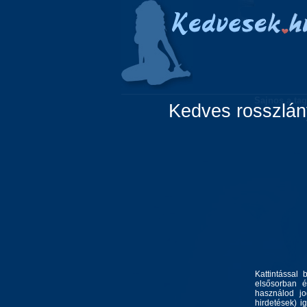
Főoldal
Lányok
Sajnos a tag
Kedves rosszlány
Kattintással 
elsősorban é
használod jo
hirdetések) i