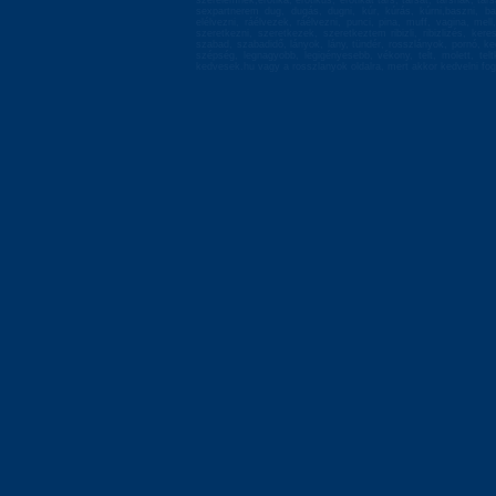
szerelemnek,erotika, erotikus, erotikát társ, társat, társnak, tá
sexpartnerem dug, dugás, dugni, kúr, kúrás, kúrni,baszni, bas
elélvezni, ráélvezek, ráélvezni, punci, pina, muff, vagina, mell
szeretkezni, szeretkezek, szeretkeztem ribizli, ribizlizés, ke
szabad, szabadidő, lányok, lány, tündér, rosszlányok, pornó, ke
szépség, legnagyobb, legigényesebb, vékony, telt, molett, te
kedvesek.hu vagy a rosszlanyok oldalra, mert akkor kedvelni fog