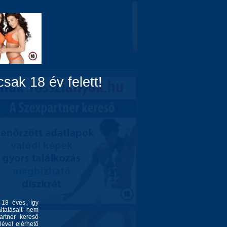
Domina
Linkek
Rólunk
sak 18 év felett!
l 18 éves, így
ltatásait nem
artner kereső
lével elérhető