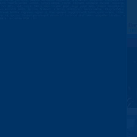
rsam,partner, partnerem, partnert,szexparter, sexpartner, szexpartnert, sexpartner, szexpartnerem,
zok, baszás,kefélni, kefélek, kefélés,szopik, szopni, szopatni, szopatok élvezek, elélvezek,
, cici, cickó, didi, csöcs, francia natúr, szájba, popó, segg, popsi, anál, vibrátor, szeretkezés,
resés keresem, találni, éjszaka, budapest, kellemes, kellemesen, kikapcsolódás, kikapcsolódást,
dvesek letöltés, ingyenes, ingyen, új, friss, igényes, legigényesebb, koton, gumi, óvszer, szőke,
ltkarcsú, sportos. Kedves rosszlányok vannak itt, ha hívod őket, akkor nyugodtan hivatkozz a
ják a szexpartner találkozást.