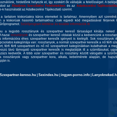
asználóink, hirdetőink helyezik el, így ezekért ők vállalják a felelősséget. A belép
gadod az
Általános Szerződési Feltételekben
és az
Adatkezelési Tájékoztatób
ie-k használatát az Adatkezelési Tájékoztató szerint.
 a tartalom kiskorúakra káros elemeket is tartalmaz. Amennyiben azt szeretn
n a kiskorúak hasonló tartalmakhoz csak egyedi kód megadásával férjenek h
zűrőprogramot.
Szűrőprogram letöltése és további információk itt.
u a legjobb rosszlányok és szexpartner kereső társaságot kínálja neked 
 A hazai
rosszlányok
és szexpartner kereső oldalak közül a kedvencünk a rosszla
 információra éhes szexpartner keresők igényeit is kielégíti. Sok rosszlányok 
csolatos kategóriája van: rosszlanyok, a normál szexpartner keresők a nő férfi szex
rt, férfi férfi szexpartnert és nő nő szexpartnert kategóriákban kutathatnak a meg
sszú távú támogató szexpartner keresők is megtalálják itt a számításukat, ug
zázs kedvelők. A több ezer szexpartner és rosszlány között válogatni a szűrőr
a rosszlányok vagy szexpartner kora, alkata, kebelmérete alapján, de hajszín
ján is.
Szexpartner-kereso.hu
Sexindex.hu
ingyen-porno.info
Lanyokneked.h
|
|
|