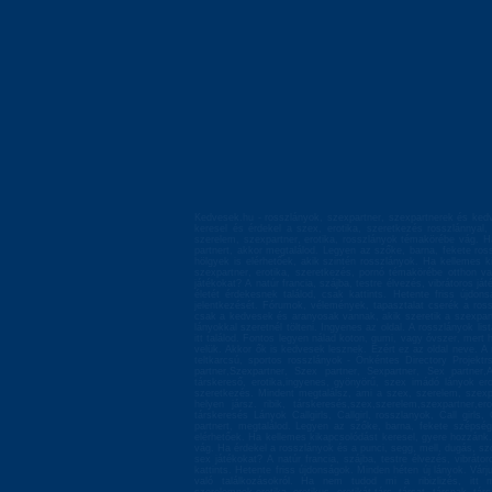
Kedvesek.hu - rosszlányok, szexpartner, szexpartnerek és kedv
keresel és érdekel a szex, erotika, szeretkezés rosszlánnyal
szerelem, szexpartner, erotika, rosszlányok témakörébe vág. Ha
partnert, akkor megtalálod. Legyen az szőke, barna, fekete ros
hölgyek is elérhetőek, akik szintén rosszlányok. Ha kellemes k
szexpartner, erotika, szeretkezés, pornó témakörébe otthon va
játékokat? A natúr francia, szájba, testre élvezés, vibrátoros 
életét érdekesnek találod, csak kattints. Hetente friss újd
jelentkezését. Fórumok, vélemények, tapasztalat cserék a ross
csak a kedvesek és aranyosak vannak, akik szeretik a szexpartn
lányokkal szeretnél tölteni. Ingyenes az oldal. A rosszlányok li
itt találod. Fontos legyen nálad koton, gumi, vagy óvszer, mert 
velük. Akkor ők is kedvesek lesznek. Ezért ez az oldal neve. A 
teltkarcsú, sportos rosszlányok - Önkéntes Directory Projektr
partner,Szexpartner, Szex partner, Sexpartner, Sex partner
társkereső, erotika,ingyenes, gyönyörű, szex imádó lányok er
szeretkezés. Mindent megtalálsz, ami a szex, szerelem, szexpa
helyen jársz. ribik, társkeresés,szex,szerelem,szexpartner,
társkeresés Lányok Callgirls, Callgirl, rosszlanyok, Call girls
partnert, megtalálod. Legyen az szőke, barna, fekete szépség,
elérhetőek. Ha kellemes kikapcsolódást keresel, gyere hozzánk
vág. Ha érdekel a rosszlányok és a punci, segg, mell, dugás, szo
sex játékokat? A natúr francia, szájba, testre élvezés, vibrát
kattints. Hetente friss újdonságok. Minden héten új lányok. Vá
való találkozásokról. Ha nem tudod mi a ribizlizés, itt 