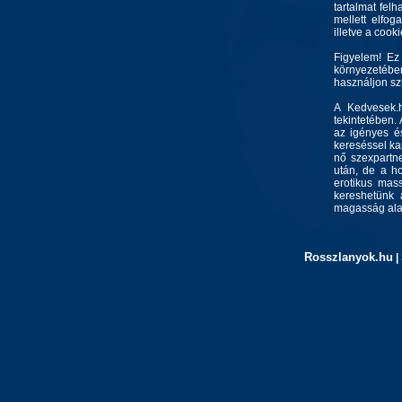
tartalmat felh
mellett elfo
illetve a cook
Figyelem! Ez
környezetébe
használjon s
A Kedvesek.h
tekintetében.
az igényes és
kereséssel kap
nő szexpartne
után, de a ho
erotikus mass
kereshetünk 
magasság alap
Rosszlanyok.hu
|