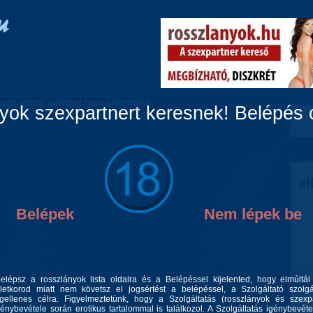
Vidéki lányok
Párok
Travik
Fiúk
Masszázs
unk adatai jelenleg nem elérhetőek.
ok szexpartnert keresnek! Belépés c
Belépek
Nem lépek be
belépsz a rosszlányok lista oldalra és a Belépéssel kijelented, hogy elmúltá
letkorod miatt nem követsz el jogsértést a belépéssel, a Szolgáltató szolgá
gellenes célra. Figyelmeztetünk, hogy a Szolgáltatás (rosszlányok és szexp
génybevétele során erotikus tartalommal is találkozol. A Szolgáltatás igénybevéte