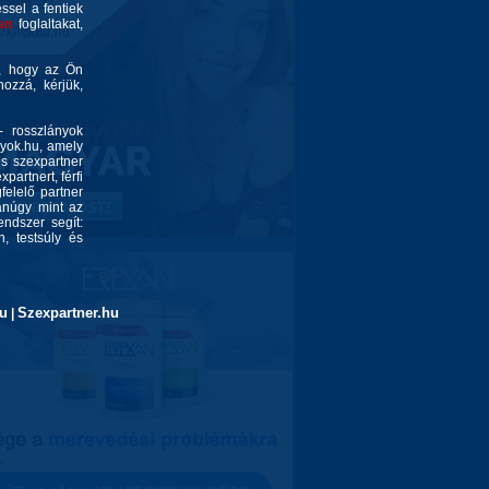
éssel a fentiek
an
foglaltakat,
é, hogy az Ön
ozzá, kérjük,
- rosszlányok
nyok.hu, amely
és szexpartner
partnert, férfi
felelő partner
yanúgy mint az
endszer segít:
, testsúly és
u
Szexpartner.hu
|