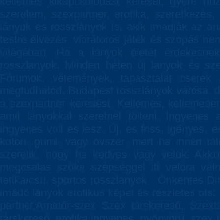
kellemes kikapcsolódást keresel, gyere hoz
szerelem, szexpartner, erotika, szeretkezé
lányok és rosszlányok is, akik imádják az anál
testre élvezés, vibrátoros játék és szopás ne
világában. Ha a lányok életét érdekesnek 
rosszlányok. Minden héten új lányok és sze
Fórumok, vélemények, tapasztalat cserék 
megtudhatod. Budapest rosszlányok városa, de
a szexpartner keresést. Kellemes, kellemesen
amit lányokkal szeretnél tölteni. Ingyenes
ingyenes volt és lesz. Új, és friss, igényes, 
koton, gumi, vagy óvszer, mert ha innen talá
szeretik, hogy ha kedves vagy velük. Akko
megcsalás szőke szépséggel itt valóra válha
teltkarcsú, sportos rosszlányok - Önkéntes Di
imádó lányok erotikus képei és részletes ots:
partner,Amatőr-szex Szex társkereső, Szextá
társkereső, erotika,ingyenes, gyönyörű, szex