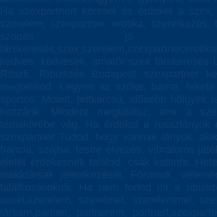
Ha szexpartnert keresel és érdekel a szex, 
szerelem, szexpartner, erotika, szeretkezés
szopás jó hel
társkeresés,szex,szerelem,szexpartner,eroti
kedves, kedvesek, amatőr szex társkeresés Lány
Ribizli, Ribizlizés Budapest szexpartner k
megtalálod. Legyen az szőke, barna, fekete
sportos. Molett, teltkarcsú, idősebb hölgyek 
hozzánk. Mindent megtalálsz, ami a szex,
témakörébe vág. Ha érdekel a rosszlányok é
szexpartner Tudod, hogy vannak lányok, akik 
francia, szájba, testre élvezés, vibrátoros j
életét érdekesnek találod, csak kattints. He
makktársak jelentkezését. Fórumok, vélemé
találkozásokról. Ha nem tudod mi a ribizliz
sexel,szerelem, szerelmet, szerelemmel, szere
társam,partner, partnerem, partnert,szexpart