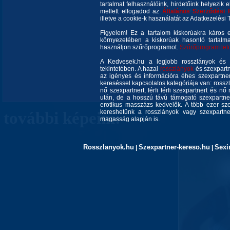
tartalmat felhasználóink, hirdetőink helyezik e
Elérhetőségem:
mellett elfogadod az
Általános Szerződési 
illetve a cookie-k használatát az Adatkezelési T
Figyelem! Ez a tartalom kiskorúakra káros 
környezetében a kiskorúak hasonló tartalm
használjon szűrőprogramot.
Szűrőprogram letöl
A Kedvesek.hu a legjobb rosszlányok és s
tekintetében. A hazai
rosszlányok
és szexpartn
Ahol még megtal
az igényes és információra éhes szexpartner 
kereséssel kapcsolatos kategóriája van: rosszla
Megjelenés:
nő szexpartnert, férfi férfi szexpartnert és 
után, de a hosszú távú támogató szexpartner
erotikus masszázs kedvelők. A több ezer sze
kereshetünk a rosszlányok vagy szexpartner
további képeim:
magasság alapján is.
Rosszlanyok.hu
Szexpartner-kereso.hu
Sexi
|
|