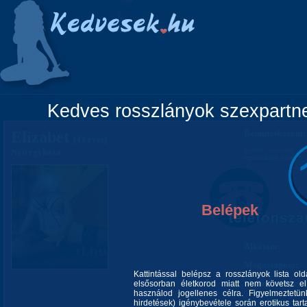
Főoldal
Lányok
Vidéki lányok
Pá
Kedves rosszlányok szexpartner
Elizabet
Bemutatkozom:
(43 éves)
Kedves rosszlány vá
Nyíregyháza
tapasztalatok miatt.
Belépek
Alkatom:
Magasságom:
Kattintással belépsz a rosszlányok lista ol
Mellméretem:
elsősorban életkorod miatt nem követsz el 
használod jogellenes célra. Figyelmeztetü
Nyelvismeret:
hirdetések) igénybevétele során erotikus tart