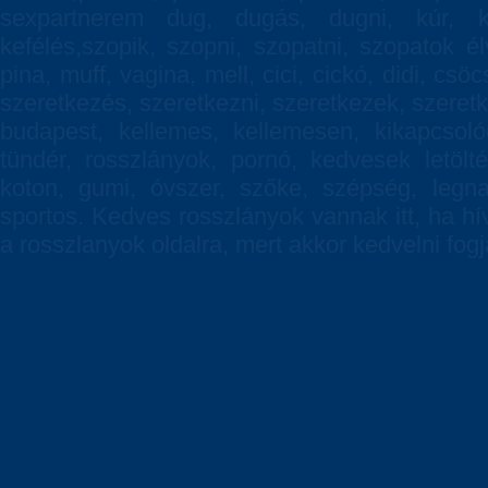
sexpartnerem dug, dugás, dugni, kúr, kúr
kefélés,szopik, szopni, szopatni, szopatok él
pina, muff, vagina, mell, cici, cickó, didi, csö
szeretkezés, szeretkezni, szeretkezek, szeretkez
budapest, kellemes, kellemesen, kikapcsoló
tündér, rosszlányok, pornó, kedvesek letölté
koton, gumi, óvszer, szőke, szépség, legnag
sportos. Kedves rosszlányok vannak itt, ha h
a rosszlanyok oldalra, mert akkor kedvelni fogj