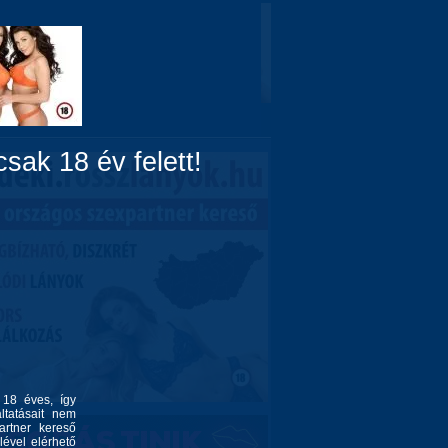
Domina
Linkek
Rólunk
sak 18 év felett!
l 18 éves, így
ltatásait nem
artner kereső
lével elérhető