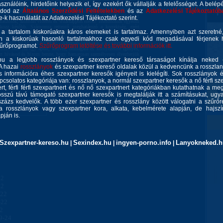
asználóink, hirdetőink helyezik el, így ezekért ők vállalják a felelősséget. A belép
 idő. Imádom kényeztetni a partnerem, szeretek jól bánni a
is, a lejjebb említett kereteken belül! A HIGIÉNIA ÉS JÓ ILLAT
gadod az
Általános Szerződési Feltételekben
és az
Adatkezelési Tájékoztatób
ejezetten izgató számomra egy jó illat:P Telefonon a feljebb megadott
ie-k használatát az Adatkezelési Tájékoztató szerint.
aszolok, azonban viberen és whatsappon elérsz! Telefonomat egyedül
kozz később. Számomra rettentő meghatározó a korrektség, ezért
 a tartalom kiskorúakra káros elemeket is tartalmaz. Amennyiben azt szeretn
 tudnál eljönni, kérlek értesíts, illetve tisztelj meg azzal hogy
e ha te igen kérlek úgy gyere, hogy NE érezzem! - Tudat módosító
n a kiskorúak hasonló tartalmakhoz csak egyedi kód megadásával férjenek h
ozz! AMIT NEM SZERETEK: - Azonnali lerohanás,a nő tárgyiasítása -
zűrőprogramot.
Szűrőprogram letöltése és további információk itt.
ítés...stb. Ha egy ápolt, kedves, önmagára és környezetére igényes,
tt hívásod és bízom benne, hogy hamarosan személyesen élvezhetjük
u a legjobb rosszlányok és szexpartner kereső társaságot kínálja neked 
 A hazai
rosszlányok
és szexpartner kereső oldalak közül a kedvencünk a rosszla
 információra éhes szexpartner keresők igényeit is kielégíti. Sok rosszlányok 
csolatos kategóriája van: rosszlanyok, a normál szexpartner keresők a nő férfi szex
rt, férfi férfi szexpartnert és nő nő szexpartnert kategóriákban kutathatnak a meg
sszú távú támogató szexpartner keresők is megtalálják itt a számításukat, ug
zázs kedvelők. A több ezer szexpartner és rosszlány között válogatni a szűrőr
20-975-0814
a rosszlányok vagy szexpartner kora, alkata, kebelmérete alapján, de hajszín
ján is.
Szexpartner-kereso.hu
Sexindex.hu
ingyen-porno.info
Lanyokneked.h
|
|
|
22
22
-22
-22
22
9-24