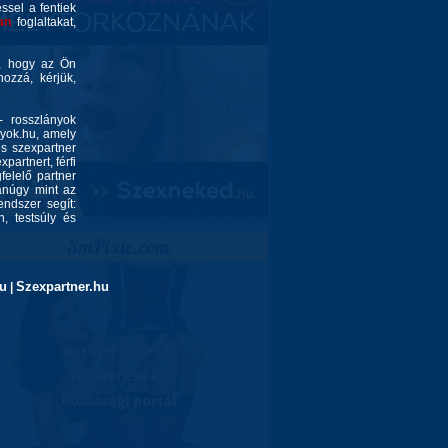
éssel a fentiek
an
foglaltakat,
é, hogy az Ön
ozzá, kérjük,
- rosszlányok
nyok.hu, amely
és szexpartner
partnert, férfi
felelő partner
yanúgy mint az
endszer segít:
, testsúly és
u
Szexpartner.hu
|