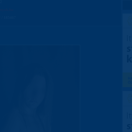
22
anyok.hu
 / 185467