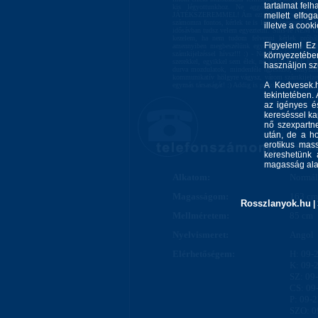
tartalmat felh
kis légyottunkhoz. Ne aggódj mindenre jut
JÁTÉKSZEREMMEL! Ám ezt szívesen veszem tőled 
mellett elfo
számomra fontos, kérlek te is legyél igényes! Kif
illetve a cook
idősávban tudsz velem egyeztetni. Sms-re NEM vál
kezelem, ha nem tudom felvenni kérlek próbál
Figyelem! Ez
amennyiben megbeszélünk egy időpontot és mégsem
számkijelzéssel hívsz!!! :) - Nem dohányzom, d
környezetébe
szerekkel, egyikkel sem élek, ne kínálj és NE h
használjon s
durva mozdulatok, mindenféle agresszió, kényszer
kommunikatív hölgyre vágysz, várom számkijelze
A Kedvesek.h
egymás társaságát! :) Addig is puszillak: Izabell
tekintetében.
az igényes és
kereséssel kap
nő szexpartne
után, de a ho
erotikus mass
+36-
kereshetünk 
magasság alap
Alkatom:
Normál
Magasságom:
163 cm
Rosszlanyok.hu
|
Mellméretem:
85 cm
Nyelvismeret:
Angol
Elérhetőségem:
H: 09-
K: 09-
SZ: 09
CS: 09
P: 09-
SZO: 0