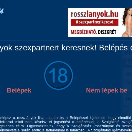
Vidéki lányok
Párok
Travik
Fiúk
Masszázs
ok szexpartnert keresnek! Belépés c
Belépek
Nem lépek be
belépsz a rosszlányok lista oldalra és a Belépéssel kijelented, hogy elmúltá
agyok :) Jókedélyű, kedves, nyugis csajszinak jellemzném magam és a
letkorod miatt nem követsz el jogsértést a belépéssel, a Szolgáltató szolgá
z pár infót, érdemes átfutni. ;) Egy fárasztó nap előtt vagy után akár
ársz. Diszrét és higiénikus újépítésű lakásomban fogadlak. Ha szereted az
gellenes célra. Figyelmeztetünk, hogy a Szolgáltatás (rosszlányok és szexp
kalandunkba csak belevágnál egyből arra is van lehetőség. Zuhi után
génybevétele során erotikus tartalommal is találkozol. A Szolgáltatás igénybevéte
d (Kivétel 30 perces lehetőségnél). Így megteremthetjük a hangulatot a