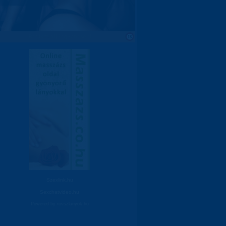
Szexlink.hu
Sexchatvideo.hu
Powered by
rosszlanyok.hu