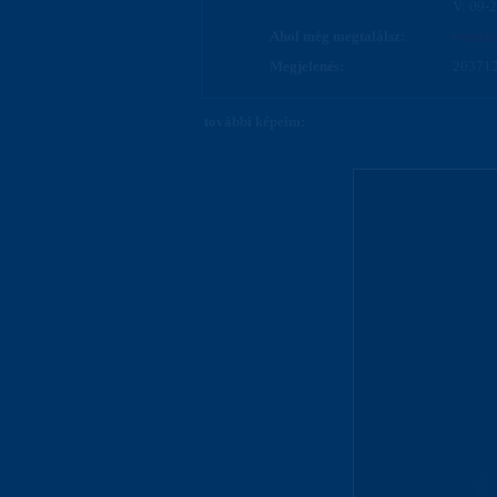
V: 09-
Ahol még megtalálsz:
rosszl
Megjelenés:
203712
további képeim: