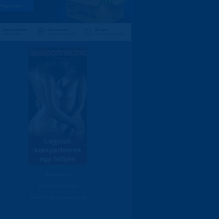
Szexlink.hu
Sexchatvideo.hu
Powered by
rosszlanyok.hu