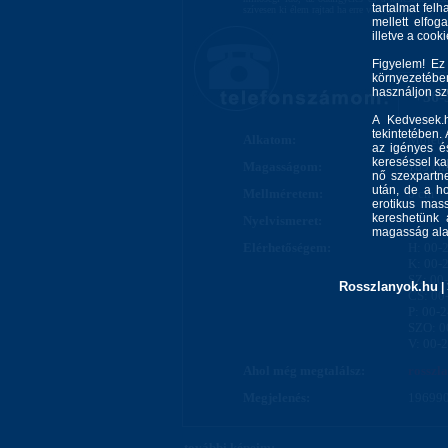
tartalmat felh
szívesen ki élem rajtad ha erre van igényed.
mellett elfo
illetve a cook
Figyelem! Ez
környezetébe
használjon s
+36-
A Kedvesek.h
tekintetében.
Alkatom:
Molett
az igényes és
kereséssel kap
Magasságom:
165 cm
nő szexpartne
után, de a ho
Mellméretem:
0 cm
erotikus mass
kereshetünk 
Nyelvismeret:
-
magasság alap
Elérhetőségem:
H: 00-
K: 00-
SZ: 00
Rosszlanyok.hu
|
CS: 00
P: 00-
SZO: 0
V: 00-
Ahol még megtalálsz:
rosszl
Megjelenés:
196990
további képeim: