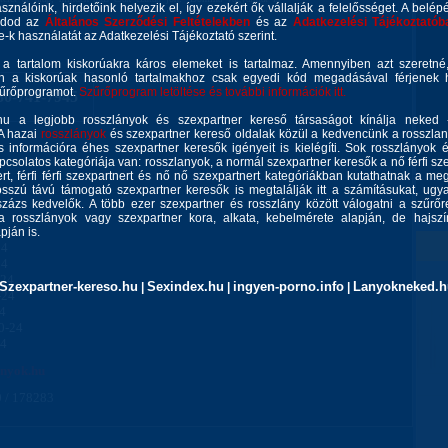
asználóink, hirdetőink helyezik el, így ezekért ők vállalják a felelősséget. A belép
gadod az
Általános Szerződési Feltételekben
és az
Adatkezelési Tájékoztatób
ie-k használatát az Adatkezelési Tájékoztató szerint.
 a tartalom kiskorúakra káros elemeket is tartalmaz. Amennyiben azt szeretn
n a kiskorúak hasonló tartalmakhoz csak egyedi kód megadásával férjenek h
zűrőprogramot.
Szűrőprogram letöltése és további információk itt.
30-741-7945
u a legjobb rosszlányok és szexpartner kereső társaságot kínálja neked 
 A hazai
rosszlányok
és szexpartner kereső oldalak közül a kedvencünk a rosszla
 információra éhes szexpartner keresők igényeit is kielégíti. Sok rosszlányok 
csolatos kategóriája van: rosszlanyok, a normál szexpartner keresők a nő férfi szex
rt, férfi férfi szexpartnert és nő nő szexpartnert kategóriákban kutathatnak a meg
sszú távú támogató szexpartner keresők is megtalálják itt a számításukat, ug
zázs kedvelők. A több ezer szexpartner és rosszlány között válogatni a szűrőr
a rosszlányok vagy szexpartner kora, alkata, kebelmérete alapján, de hajszín
ján is.
24
24
-24
Szexpartner-kereso.hu
Sexindex.hu
ingyen-porno.info
Lanyokneked.h
|
|
|
-24
24
0-24
24
anyok.hu
 / 178283