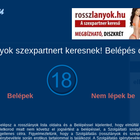
Vidéki lányok
Párok
Travik
Fiúk
Masszázs
ok szexpartnert keresnek! Belépés c
Belépek
Nem lépek be
belépsz a rosszlányok lista oldalra és a Belépéssel kijelented, hogy elmúltá
gyok, aki szereti az intelligens, tartalmas beszélgetéseket és azokat a
letkorod miatt nem követsz el jogsértést a belépéssel, a Szolgáltató szolgá
er egymás számára. Nem vagyok felszínes, a minőség számít, minden
 férfiakat.Engedd meg,hogy ki elégítsem minden vágyad és élvezzük
gellenes célra. Figyelmeztetünk, hogy a Szolgáltatás (rosszlányok és szexp
t! Tőlem elégedetten távozol és felejthetetlen élménnyel Nálam a
génybevétele során erotikus tartalommal is találkozol. A Szolgáltatás igénybevéte
sztelet az alap, minden más csak ezután jön." Domina vágyaimat is