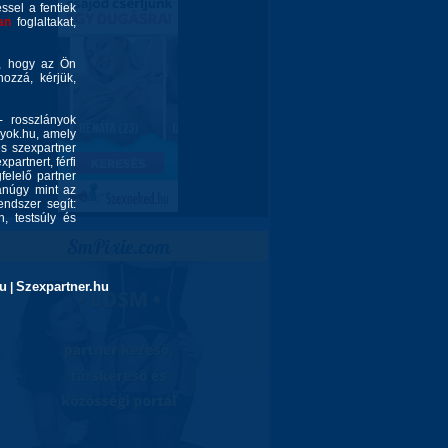
éssel a fentiek
an
foglaltakat,
é, hogy az Ön
ozzá, kérjük,
- rosszlányok
nyok.hu, amely
és szexpartner
partnert, férfi
felelő partner
yanúgy mint az
endszer segít:
, testsúly és
u
Szexpartner.hu
|