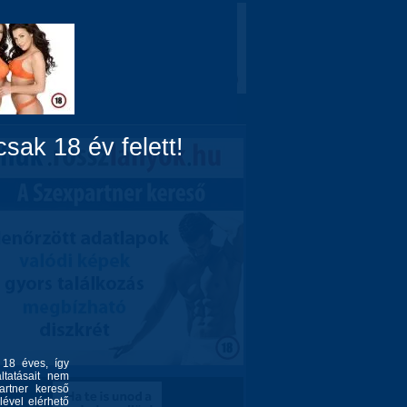
Domina
Linkek
Rólunk
sak 18 év felett!
l 18 éves, így
ltatásait nem
artner kereső
lével elérhető