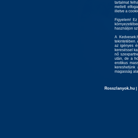
tartalmat felh
mellett elfo
illetve a cook
Figyelem! Ez
környezetébe
használjon s
A Kedvesek.h
tekintetében.
az igényes és
kereséssel kap
nő szexpartne
után, de a ho
erotikus mass
kereshetünk 
magasság alap
Rosszlanyok.hu
|