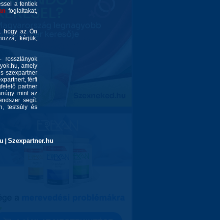
éssel a fentiek
an
foglaltakat,
é, hogy az Ön
ozzá, kérjük,
- rosszlányok
nyok.hu, amely
és szexpartner
partnert, férfi
felelő partner
yanúgy mint az
endszer segít:
, testsúly és
u
Szexpartner.hu
|