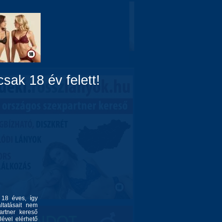
Domina
Linkek
Rólunk
sak 18 év felett!
l 18 éves, így
ltatásait nem
artner kereső
lével elérhető