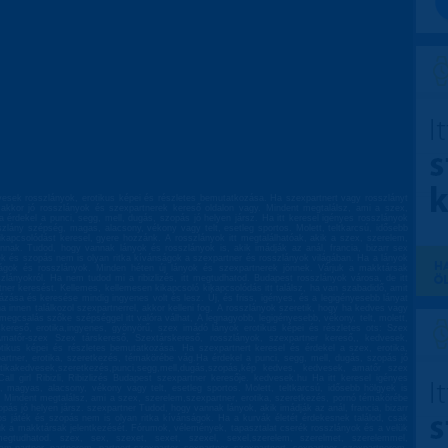
esek rosszlányok, erotikus képei és részletes bemutatkozása. Ha szexpartnert vagy rosszlányt
, akkor jó rosszlányok és szexpartnerek kereső oldalon vagy. Mindent megtalálsz, ami a szex,
 érdekel a punci, segg, mell, dugás, szopás jó helyen jársz. Ha itt keresel igényes rosszlányok
szlány szépség, magas, alacsony, vékony vagy telt, esetleg sportos. Molett, teltkarcsú, idősebb
ikapcsolódást keresel, gyere hozzánk. A rosszlányok itt megtalálhatóak, akik a szex, szerelem,
nnak. Tudod, hogy vannak lányok és rosszlányok is, akik imádják az anál, francia, bizarr sex
játék és szopás nem is olyan ritka kívánságok a szexpartner és rosszlányok világában. Ha a lányok
onságok és rosszlányok. Minden héten új lányok és szexpartnerek jönnek. Várjuk a makktársak
zlányokról. Ha nem tudod mi a ribizlizés, itt megtudhatod. Budapest rosszlányok városa, de itt
er keresést. Kellemes, kellemesen kikapcsoló kikapcsolódás itt találsz, ha van szabadidő, amit
stázása és keresése mindig ingyenes volt és lesz. Új, és friss, igényes, és a legigényesebb lányat
ha innen találkozol szexpartnerrel, akkor kelleni fog. A rosszlányok szeretik, hogy ha kedves vagy
megcsalás szőke szépséggel itt valóra válhat, A legnagyobb, legigényesebb, vékony, telt, molett,
skereső, erotika,ingyenes, gyönyörű, szex imádó lányok erotikus képei és részletes ots: Szex
,Amatőr-szex Szex társkereső, Szextárskereső, rosszlányok, szexpartner kereső,, kedvesek,
otikus képei és részletes bemutatkozása. Ha szexpartnert keresel és érdekel a szex, erotika,
rtner, erotika, szeretkezés, témakörébe vág.Ha érdekel a punci, segg, mell, dugás, szopás jó
erotikakedvesek,szeretkezés,punci,segg,mell,dugás,szopás,kép kedves, kedvesek, amatőr szex
, Call girl Ribizli, Ribizlizés Budapest szexpartner keresője. kedvesek.hu Ha itt keresel igényes
 magyas, alacsony, vékony vagy telt, esetleg sportos. Molett, teltkarcsú, idősebb hölgyek is
. Mindent megtalálsz, ami a szex, szerelem,szexpartner, erotika, szeretkezés, pornó témakörébe
pás jó helyen jársz. szexpartner Tudod, hogy vannak lányok, akik imádják az anál, francia, bizarr
oros játék és szopás nem is olyan ritka kívánságok. Ha a kurvák életét érdekesnek találod, csak
rjuk a makktársak jelentkezését. Fórumok, vélemények, tapasztalat cserék rosszlányok és a velük
megtudhatod. szex, sex, szexet, sexet, szexel, sexel,szerelem, szerelmet, szerelemmel,