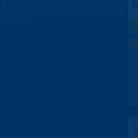
rsam,partner, partnerem, partnert,szexparter, sexpartner, szexpartnert, sexpartner, szexpartnerem,
zok, baszás,kefélni, kefélek, kefélés,szopik, szopni, szopatni, szopatok élvezek, elélvezek,
, cici, cickó, didi, csöcs, francia natúr, szájba, popó, segg, popsi, anál, vibrátor, szeretkezés,
resés keresem, találni, éjszaka, budapest, kellemes, kellemesen, kikapcsolódás, kikapcsolódást,
dvesek letöltés, ingyenes, ingyen, új, friss, igényes, legigényesebb, koton, gumi, óvszer, szőke,
ltkarcsú, sportos. Kedves rosszlányok vannak itt, ha hívod őket, akkor nyugodtan hivatkozz a
ják a szexpartner találkozást.