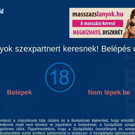
Vidéki lányok
Párok
Travik
Fiúk
Masszázs
unk adatai jelenleg nem elérhetőek.
ok szexpartnert keresnek! Belépés c
Belépek
Nem lépek be
belépsz a rosszlányok lista oldalra és a Belépéssel kijelented, hogy elmúltá
letkorod miatt nem követsz el jogsértést a belépéssel, a Szolgáltató szolgá
gellenes célra. Figyelmeztetünk, hogy a Szolgáltatás (rosszlányok és szexp
génybevétele során erotikus tartalommal is találkozol. A Szolgáltatás igénybevéte