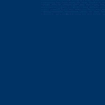
szerelemnek,erotika, erotikus, erotikát társ, társat, társnak, tá
sexpartnerem dug, dugás, dugni, kúr, kúrás, kúrni,baszni, bas
elélvezni, ráélvezek, ráélvezni, punci, pina, muff, vagina, mell
szeretkezni, szeretkezek, szeretkeztem ribizli, ribizlizés, ke
szabad, szabadidő, lányok, lány, tündér, rosszlányok, pornó, ke
szépség, legnagyobb, legigényesebb, vékony, telt, molett, te
kedvesek.hu vagy a rosszlanyok oldalra, mert akkor kedvelni fog