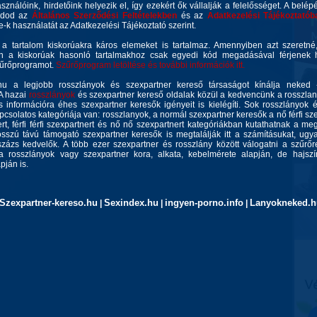
asználóink, hirdetőink helyezik el, így ezekért ők vállalják a felelősséget. A belép
gadod az
Általános Szerződési Feltételekben
és az
Adatkezelési Tájékoztatób
ie-k használatát az Adatkezelési Tájékoztató szerint.
 a tartalom kiskorúakra káros elemeket is tartalmaz. Amennyiben azt szeretn
n a kiskorúak hasonló tartalmakhoz csak egyedi kód megadásával férjenek h
zűrőprogramot.
Szűrőprogram letöltése és további információk itt.
u a legjobb rosszlányok és szexpartner kereső társaságot kínálja neked 
 A hazai
rosszlányok
és szexpartner kereső oldalak közül a kedvencünk a rosszla
 információra éhes szexpartner keresők igényeit is kielégíti. Sok rosszlányok 
csolatos kategóriája van: rosszlanyok, a normál szexpartner keresők a nő férfi szex
rt, férfi férfi szexpartnert és nő nő szexpartnert kategóriákban kutathatnak a meg
sszú távú támogató szexpartner keresők is megtalálják itt a számításukat, ug
zázs kedvelők. A több ezer szexpartner és rosszlány között válogatni a szűrőr
a rosszlányok vagy szexpartner kora, alkata, kebelmérete alapján, de hajszín
ján is.
Szexpartner-kereso.hu
Sexindex.hu
ingyen-porno.info
Lanyokneked.h
|
|
|