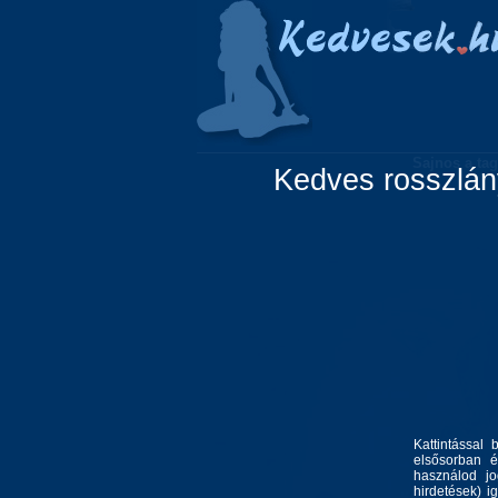
Főoldal
Lányok
Sajnos a tag
Kedves rosszlány
Kattintással 
elsősorban é
használod jo
hirdetések) i