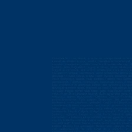
Kedvesek.hu - rosszlányok, szexpartner, szexpartnerek és kedv
keresel és érdekel a szex, erotika, szeretkezés rosszlánnyal
szerelem, szexpartner, erotika, rosszlányok témakörébe vág. Ha
partnert, akkor megtalálod. Legyen az szőke, barna, fekete ros
hölgyek is elérhetőek, akik szintén rosszlányok. Ha kellemes k
szexpartner, erotika, szeretkezés, pornó témakörébe otthon va
játékokat? A natúr francia, szájba, testre élvezés, vibrátoros 
életét érdekesnek találod, csak kattints. Hetente friss újd
jelentkezését. Fórumok, vélemények, tapasztalat cserék a ross
csak a kedvesek és aranyosak vannak, akik szeretik a szexpartn
lányokkal szeretnél tölteni. Ingyenes az oldal. A rosszlányok li
itt találod. Fontos legyen nálad koton, gumi, vagy óvszer, mert 
velük. Akkor ők is kedvesek lesznek. Ezért ez az oldal neve. A 
teltkarcsú, sportos rosszlányok - Önkéntes Directory Projektr
partner,Szexpartner, Szex partner, Sexpartner, Sex partner
társkereső, erotika,ingyenes, gyönyörű, szex imádó lányok er
szeretkezés. Mindent megtalálsz, ami a szex, szerelem, szexpa
helyen jársz. ribik, társkeresés,szex,szerelem,szexpartner,
társkeresés Lányok Callgirls, Callgirl, rosszlanyok, Call girls
partnert, megtalálod. Legyen az szőke, barna, fekete szépség,
elérhetőek. Ha kellemes kikapcsolódást keresel, gyere hozzánk
vág. Ha érdekel a rosszlányok és a punci, segg, mell, dugás, szo
sex játékokat? A natúr francia, szájba, testre élvezés, vibrát
kattints. Hetente friss újdonságok. Minden héten új lányok. Vá
való találkozásokról. Ha nem tudod mi a ribizlizés, itt 