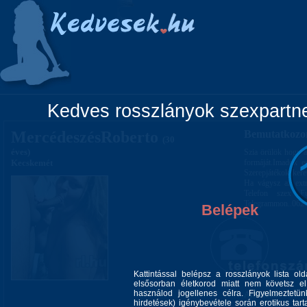
Főoldal
Lányok
Vidéki lányok
Pá
Kedves rosszlányok szexpartner
MercédeszésRoberto
Bemutatkozo
(30
éves)
Szia örülök hogy a
Kecskemét
formáját.Imadok e
Szerepjátékok kere
Ha vágysz az ext
Telefon szex F
Telegrammon..062
Belépek
Kattintással belépsz a rosszlányok lista ol
elsősorban életkorod miatt nem követsz el 
használod jogellenes célra. Figyelmeztetü
Alkatom:
hirdetések) igénybevétele során erotikus tart