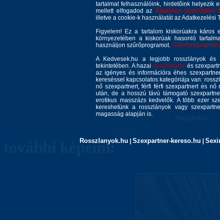
tartalmat felhasználóink, hirdetőink helyezik e
Magasságom:
mellett elfogadod az
Általános Szerződési 
Mellméretem:
illetve a cookie-k használatát az Adatkezelési T
Nyelvismeret:
Figyelem! Ez a tartalom kiskorúakra káros 
környezetében a kiskorúak hasonló tartalm
Elérhetőségem:
használjon szűrőprogramot.
Szűrőprogram letöl
A Kedvesek.hu a legjobb rosszlányok és s
tekintetében. A hazai
rosszlányok
és szexpartn
az igényes és információra éhes szexpartner 
kereséssel kapcsolatos kategóriája van: rosszla
nő szexpartnert, férfi férfi szexpartnert és 
után, de a hosszú távú támogató szexpartner
erotikus masszázs kedvelők. A több ezer sze
Ahol még megtal
kereshetünk a rosszlányok vagy szexpartner
magasság alapján is.
Megjelenés:
Rosszlanyok.hu
Szexpartner-kereso.hu
Sexi
|
|
további képeim: