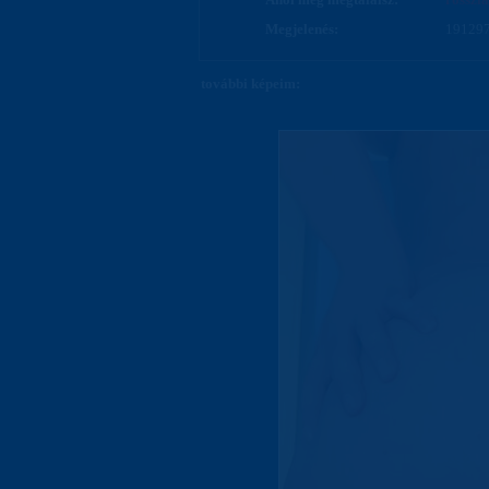
Megjelenés:
191297
további képeim: