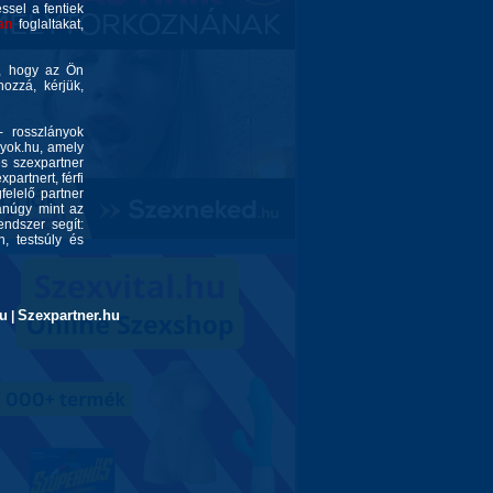
éssel a fentiek
an
foglaltakat,
é, hogy az Ön
ozzá, kérjük,
- rosszlányok
nyok.hu, amely
és szexpartner
partnert, férfi
felelő partner
yanúgy mint az
endszer segít:
, testsúly és
u
Szexpartner.hu
|