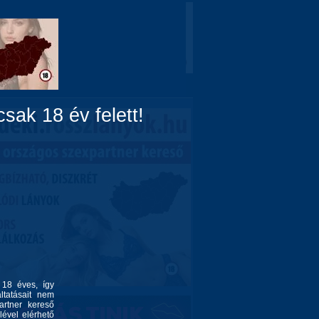
Domina
Linkek
Rólunk
sak 18 év felett!
l 18 éves, így
ltatásait nem
artner kereső
lével elérhető