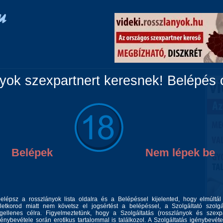
Vidéki lányok
Párok
Travik
Fiúk
Masszázs
ok szexpartnert keresnek! Belépés c
Belépek
Nem lépek be
belépsz a rosszlányok lista oldalra és a Belépéssel kijelented, hogy elmúltá
dvözöllek az adatlapomon... Köszönöm, hogy itt vagy:) (ha nem
letkorod miatt nem követsz el jogsértést a belépéssel, a Szolgáltató szolgá
 az adatlapomon látsz azt én ténylegesen szeretem is, a popó méret
rával jelezd telefonom... Kizárólag hívásban tudsz időpontot kérni,
gellenes célra. Figyelmeztetünk, hogy a Szolgáltatás (rosszlányok és szexp
m válaszolok. Romákat nem fogadok. Vazelin, golyó kizaró
génybevétele során erotikus tartalommal is találkozol. A Szolgáltatás igénybevéte
telt testalkatú feszes eredeti nagy cicikkel,feszes kerek fenékkel