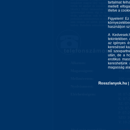
tartalmat felh
megáldott magyar lány vagyok,pocakkal (amit a kép
töltök fel amiket én csinálok, hogy semmi megl
mellett elfo
látszik:) Előző lakásomban több évig fogadta
illetve a cook
igényességel várom régi és új vendégeimet...kell
elvárt, garantáltan csak én vagyok, barátnő mente
Figyelem! Ez
preferálom természetesen ez nem azt jelenti, hogy n
nem veszem fel kérlek próbálkozz újra, mert val
környezetébe
kedves. Remélem nemsokára találkozunk. Csókolla
használjon s
A Kedvesek.h
tekintetében.
az igényes és
kereséssel kap
+36-
nő szexpartne
után, de a ho
erotikus mass
Alkatom:
Nőiesen
kereshetünk 
magasság alap
Magasságom:
167 cm
Mellméretem:
100 cm
Rosszlanyok.hu
|
Nyelvismeret:
-
Elérhetőségem:
H: 07-
K: 07-
SZ: 07
CS: 07
P: 07-
SZO: 1
V: 10-
Ahol még megtalálsz:
rosszl