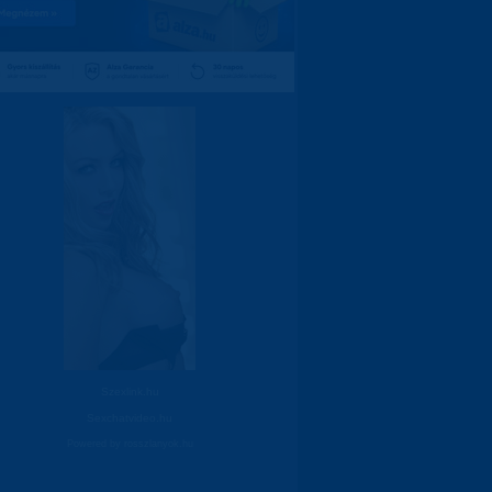
Szexlink.hu
Sexchatvideo.hu
Powered by
rosszlanyok.hu