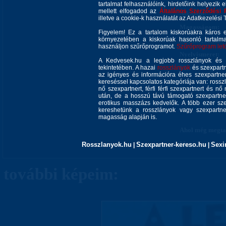
tartalmat felhasználóink, hirdetőink helyezik e
mellett elfogadod az
Általános Szerződési 
Alkatom:
illetve a cookie-k használatát az Adatkezelési T
Magasságom:
Figyelem! Ez a tartalom kiskorúakra káros 
környezetében a kiskorúak hasonló tartalm
Mellméretem:
használjon szűrőprogramot.
Szűrőprogram letöl
Nyelvismeret:
A Kedvesek.hu a legjobb rosszlányok és s
tekintetében. A hazai
rosszlányok
Elérhetőségem:
és szexpartn
az igényes és információra éhes szexpartner 
kereséssel kapcsolatos kategóriája van: rosszla
nő szexpartnert, férfi férfi szexpartnert és 
után, de a hosszú távú támogató szexpartner
erotikus masszázs kedvelők. A több ezer sze
kereshetünk a rosszlányok vagy szexpartner
magasság alapján is.
Ahol még megtal
Megjelenés:
Rosszlanyok.hu
Szexpartner-kereso.hu
Sexi
|
|
további képeim: