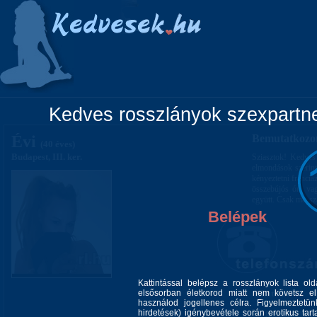
Főoldal
Lányok
Vidéki lányok
Pá
Kedves rosszlányok szexpartner
Évi
Bemutatkozo
(40 éves)
Budapest, III. ker.
Sziasztok! Kedves
elmondások szerint
kényeztetni franciá
összebújós óra vag
együtt. Csak masszá
Belépek
Kattintással belépsz a rosszlányok lista ol
elsősorban életkorod miatt nem követsz el 
Alkatom:
használod jogellenes célra. Figyelmeztetü
Magasságom:
hirdetések) igénybevétele során erotikus tart