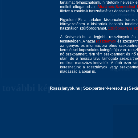
tartalmat felhasználóink, hirdetőink helyezik e
Mellméretem:
mellett elfogadod az
Általános Szerződési 
illetve a cookie-k használatát az Adatkezelési T
Nyelvismeret:
Figyelem! Ez a tartalom kiskorúakra káros 
Elérhetőségem:
környezetében a kiskorúak hasonló tartalm
használjon szűrőprogramot.
Szűrőprogram letöl
A Kedvesek.hu a legjobb rosszlányok és s
tekintetében. A hazai
rosszlányok
és szexpartn
az igényes és információra éhes szexpartner 
kereséssel kapcsolatos kategóriája van: rosszla
nő szexpartnert, férfi férfi szexpartnert és 
után, de a hosszú távú támogató szexpartner
Ahol még megtal
erotikus masszázs kedvelők. A több ezer sze
kereshetünk a rosszlányok vagy szexpartner
Megjelenés:
magasság alapján is.
további képeim:
Rosszlanyok.hu
Szexpartner-kereso.hu
Sexi
|
|