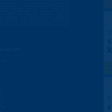
L MEG AZT AZ OLAJOS FLAKONNAL CSAPOM AGYON:P A
NEM TARTOZIK AZ ÁTLAG KATEGÓRIÁBA! A VÁSÁRLÁSON
EM NEM KELL MAJD MENEKÜLNI A KÉMÉNYEKEN:D AKIK
ÁNYOKAT KERESNEK RAJTAM KÍVŰL VAGY EZRET
SZONT AZ EGEKBE MEHETNEK:) SZERETNÉM FELHÍVNI A
R ÉS BIZTONSÁGI SZOLGÁLAT VAN,AMIVEL NEM ÉLEK
KOK SZÁMÁRA JELENT VESZÉLYT! LÁNYOK KÉRNÉM A
FALAMAT NEM LEKOPPINTANI,AHOGY A FÉNYKÉPEIM,
 DOLOG EZZEL CSAK SAJÁT MAGATOKAT JÁRATJÁTOK
UTÁN AZ URAK NEM HÜLYÉK HITELTELENEK LESZTEK A
20-439-1870
 telt
20
20
-20
-20
20
8-20
20