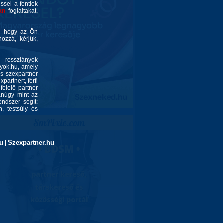
éssel a fentiek
an
foglaltakat,
é, hogy az Ön
ozzá, kérjük,
- rosszlányok
nyok.hu, amely
és szexpartner
partnert, férfi
felelő partner
yanúgy mint az
endszer segít:
, testsúly és
u
Szexpartner.hu
|