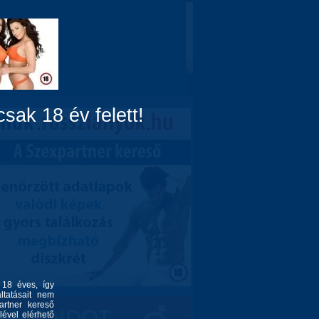
Domina
Linkek
Rólunk
sak 18 év felett!
l 18 éves, így
ltatásait nem
artner kereső
lével elérhető