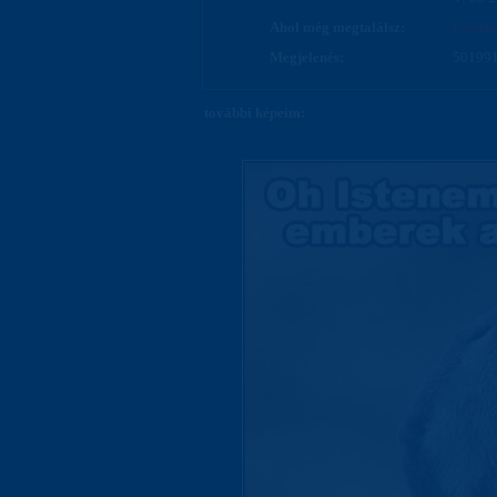
Ahol még megtalálsz:
rosszl
Megjelenés:
501991
további képeim: