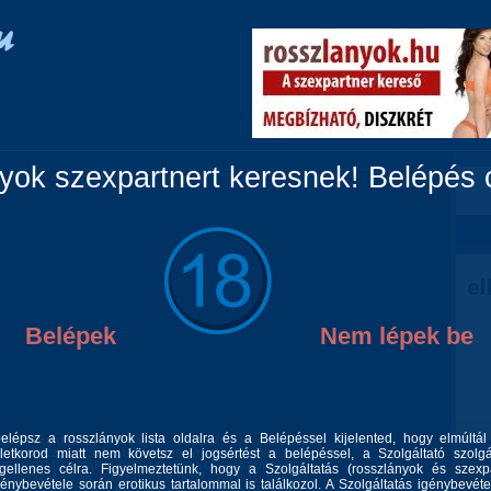
Vidéki lányok
Párok
Travik
Fiúk
Masszázs
ok szexpartnert keresnek! Belépés c
Belépek
Nem lépek be
belépsz a rosszlányok lista oldalra és a Belépéssel kijelented, hogy elmúltá
SOMAT ALAPOSAN FOGJÁTOK ÉREZNIÉS A MENNYEI
letkorod miatt nem követsz el jogsértést a belépéssel, a Szolgáltató szolgá
ET VÉTKEZNI, CSAK AZTÁN BÍRJÁTOK ÁM NEKEM A
OKKAL MAJD A PAPÁT:DDD AZ ARANYOS KANDÚROKKAL
gellenes célra. Figyelmeztetünk, hogy a Szolgáltatás (rosszlányok és szexp
EZELÉSEM UTÁN ÍGÉREM NEM KELL PAPHOZ MENNI:)
génybevétele során erotikus tartalommal is találkozol. A Szolgáltatás igénybevéte
KI A NYAKÁT, AKI A KEZEIM,VAGY LÁBAIM KÖZÉ KERÜL