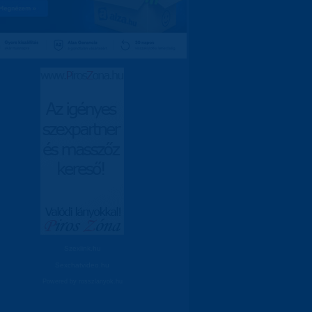
Szexlink.hu
Sexchatvideo.hu
Powered by
rosszlanyok.hu