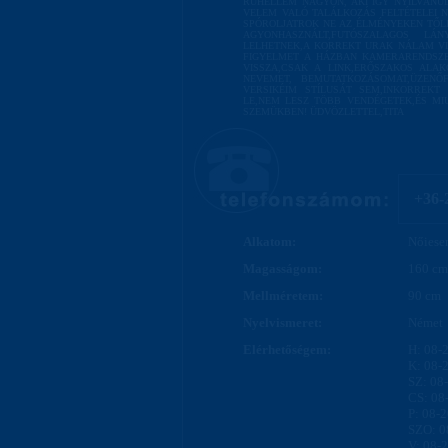
RÜHELLEM NAGYON, AKI ÍGY NYÍLVÁNU
VELEM VALÓ TALÁLKOZÁS FELTÉTELEI 
SPÓROLJATROK NE AZ ÉLMÉNYEKEN TŐL
AGYONHASZNÁLT,FUTÓSZALAGOS L
LELHETNEK,A KORREKT URAK NÁLAM VI
FIGYELMET A HÁZBAN KAMERARENDSZE
VISSZA,CSAK A LINK,ERŐSZAKOS ALA
NEVEMET, BEMUTATKOZÁSOMAT,ÜZENŐ
VERSIKÉIM STÍLUSÁT SEM,INKORREKT
LE,NEM LESZ TÖBB VENDÉGETEK,ÉS MI
SZEMÜKBEN! ÜDVÖZLETTEL,TITA
+36-
Alkatom:
Nőiesen
Magasságom:
160 cm
Mellméretem:
90 cm
Nyelvismeret:
Német
Elérhetőségem:
H: 08-
K: 08-
SZ: 08
CS: 08
P: 08-
SZO: 0
V: 08-