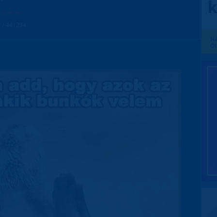
anyok.hu
 / 441294