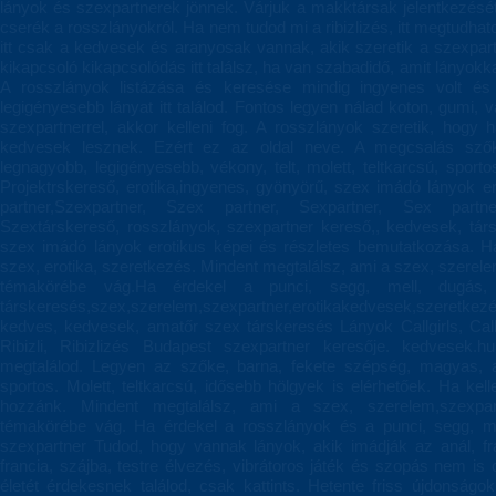
lányok és szexpartnerek jönnek. Várjuk a makktársak jelentkezésé
cserék a rosszlányokról. Ha nem tudod mi a ribizlizés, itt megtudha
itt csak a kedvesek és aranyosak vannak, akik szeretik a szexpar
kikapcsoló kikapcsolódás itt találsz, ha van szabadidő, amit lányokkal
A rosszlányok listázása és keresése mindig ingyenes volt és 
legigényesebb lányat itt találod. Fontos legyen nálad koton, gumi, 
szexpartnerrel, akkor kelleni fog. A rosszlányok szeretik, hogy
kedvesek lesznek. Ezért ez az oldal neve. A megcsalás szőke
legnagyobb, legigényesebb, vékony, telt, molett, teltkarcsú, spor
Projektrskereső, erotika,ingyenes, gyönyörű, szex imádó lányok er
partner,Szexpartner, Szex partner, Sexpartner, Sex partn
Szextárskereső, rosszlányok, szexpartner kereső,, kedvesek, társ
szex imádó lányok erotikus képei és részletes bemutatkozása. Ha
szex, erotika, szeretkezés. Mindent megtalálsz, ami a szex, szerele
témakörébe vág.Ha érdekel a punci, segg, mell, dugás, 
társkeresés,szex,szerelem,szexpartner,erotikakedvesek,szeretkez
kedves, kedvesek, amatőr szex társkeresés Lányok Callgirls, Callgir
Ribizli, Ribizlizés Budapest szexpartner keresője. kedvesek.h
megtalálod. Legyen az szőke, barna, fekete szépség, magyas, a
sportos. Molett, teltkarcsú, idősebb hölgyek is elérhetőek. Ha ke
hozzánk. Mindent megtalálsz, ami a szex, szerelem,szexpart
témakörébe vág. Ha érdekel a rosszlányok és a punci, segg, me
szexpartner Tudod, hogy vannak lányok, akik imádják az anál, fra
francia, szájba, testre élvezés, vibrátoros játék és szopás nem is
életét érdekesnek találod, csak kattints. Hetente friss újdonságo