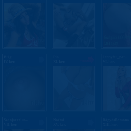
Brigi
Pia
Jennyfer_par...
IV. ker.
XI. ker.
VI. ker.
Szonjaexclus...
Noémi
BögyösRamóna
VII. ker.
XV. ker.
XIII. ker.