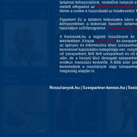
tartalmat felhasználóink, hirdetőink helyezik e
mellett elfogadod az
Általános Szerződési 
Niki
Viola-RelaxM...
Lia
illetve a cookie-k használatát az Adatkezelési T
II. ker.
III. ker.
II. ker.
Figyelem! Ez a tartalom kiskorúakra káros 
környezetében a kiskorúak hasonló tartalm
használjon szűrőprogramot.
Szűrőprogram letöl
A Kedvesek.hu a legjobb rosszlányok és s
tekintetében. A hazai
rosszlányok
és szexpartn
az igényes és információra éhes szexpartner 
kereséssel kapcsolatos kategóriája van: rosszla
nő szexpartnert, férfi férfi szexpartnert és 
után, de a hosszú távú támogató szexpartner
erotikus masszázs kedvelők. A több ezer sze
kereshetünk a rosszlányok vagy szexpartner
magasság alapján is.
Giulia
Lilu
MistressChloé
XIII. ker.
XIX. ker.
Rosszlanyok.hu
Szexpartner-kereso.hu
Sexi
|
|