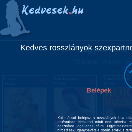
Főoldal
Lányok
Vidéki lányok
Pá
Kedves rosszlányok szexpartner
Nagymellűek
Találatok száma: 56
Vivien
BeatrixArany...
TantraTanárnő
XI. ker.
XV. ker.
XI. ker.
Belépek
Kattintással belépsz a rosszlányok lista ol
elsősorban életkorod miatt nem követsz el 
használod jogellenes célra. Figyelmeztetü
hirdetések) igénybevétele során erotikus tart