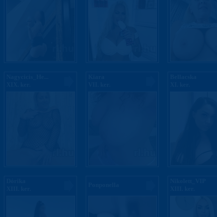
Nagycicis_He...
Kiara
Bellacska
XIX. ker.
VII. ker.
XI. ker.
Dórika
Nikolett_VIP
Ponponella
XIII. ker.
XIII. ker.