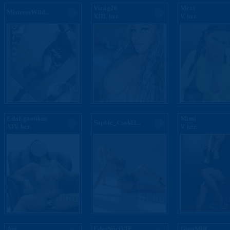
Virág26
Mexi
MistressWild...
XIII. ker.
V. ker.
EdaEgzotikus
Mimi
Sophie_CsakH...
XIV. ker.
V. ker.
Ani
EdesNőciVIP
GinaMilf