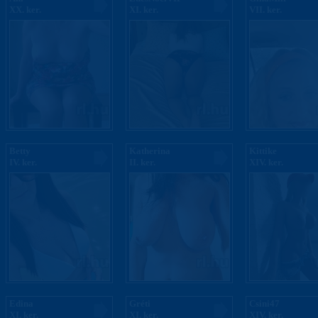
XX. ker.
XI. ker.
VII. ker.
Betty
Katherina
Kittike
IV. ker.
II. ker.
XIV. ker.
Edina
Gréti
Csini47
XI. ker.
XI. ker.
XIV. ker.