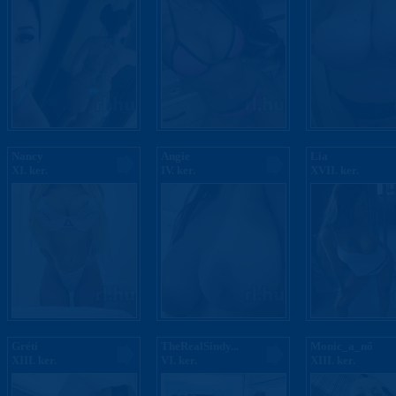
Nancy
Angie
Lia
XI. ker.
IV. ker.
XVII. ker.
Gréti
TheRealSindy...
Monic_a_nő
XIII. ker.
VI. ker.
XIII. ker.