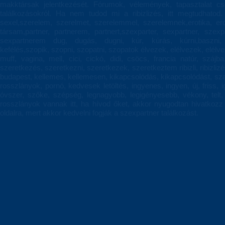
makktársak jelentkezését. Fórumok, vélemények, tapasztalat c
találkozásokról. Ha nem tudod mi a ribizlizés, itt megtudhatod.
sexel,szerelem, szerelmet, szerelemmel, szerelemnek,erotika, eroti
társam,partner, partnerem, partnert,szexparter, sexpartner, szexp
sexpartnerem dug, dugás, dugni, kúr, kúrás, kúrni,baszni, 
kefélés,szopik, szopni, szopatni, szopatok élvezek, elélvezek, elélvez
muff, vagina, mell, cici, cickó, didi, csöcs, francia natúr, szájba
szeretkezés, szeretkezni, szeretkezek, szeretkeztem ribizli, ribizliz
budapest, kellemes, kellemesen, kikapcsolódás, kikapcsolódást, szab
rosszlányok, pornó, kedvesek letöltés, ingyenes, ingyen, új, friss,
óvszer, szőke, szépség, legnagyobb, legigényesebb, vékony, telt, 
rosszlányok vannak itt, ha hívod őket, akkor nyugodtan hivatkoz
oldalra, mert akkor kedvelni fogják a szexpartner találkozást.