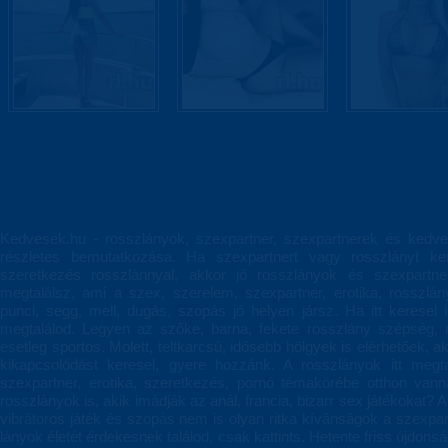
Kedvesek.hu - rosszlányok, szexpartner, szexpartnerek és kedve
részletes bemutatkozása. Ha szexpartnert vagy rosszlányt ke
szeretkezés rosszlánnyal, akkor jó rosszlányok és szexpartn
megtalálsz, ami a szex, szerelem, szexpartner, erotika, rosszl
punci, segg, mell, dugás, szopás jó helyen jársz. Ha itt keresel 
megtalálod. Legyen az szőke, barna, fekete rosszlány szépség, 
esetleg sportos. Molett, teltkarcsú, idősebb hölgyek is elérhetőek, 
kikapcsolódást keresel, gyere hozzánk. A rosszlányok itt megt
szexpartner, erotika, szeretkezés, pornó témakörébe otthon va
rosszlányok is, akik imádják az anál, francia, bizarr sex játékokat? A 
vibrátoros játék és szopás nem is olyan ritka kívánságok a szexpa
lányok életét érdekesnek találod, csak kattints. Hetente friss újdon