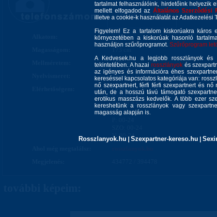
tartalmat felhasználóink, hirdetőink helyezik e
mellett elfogadod az
Általános Szerződési 
+36-20-923-9091
illetve a cookie-k használatát az Adatkezelési T
Figyelem! Ez a tartalom kiskorúakra káros 
Alkatom:
Vékony
környezetében a kiskorúak hasonló tartalm
használjon szűrőprogramot.
Szűrőprogram letöl
Magasságom:
173 cm
A Kedvesek.hu a legjobb rosszlányok és s
Mellméretem:
100 cm
tekintetében. A hazai
rosszlányok
és szexpartn
az igényes és információra éhes szexpartner 
Nyelvismeret:
Angol
kereséssel kapcsolatos kategóriája van: rosszla
nő szexpartnert, férfi férfi szexpartnert és 
Elérhetőségem:
H: 00-24
után, de a hosszú távú támogató szexpartner
K: 00-24
erotikus masszázs kedvelők. A több ezer sze
SZ: 00-24
kereshetünk a rosszlányok vagy szexpartner
CS: 00-24
magasság alapján is.
P: 00-24
SZO: 00-24
V: 00-24
Rosszlanyok.hu
Szexpartner-kereso.hu
Sexi
|
|
Ahol még megtalálsz:
rosszlanyok.hu
Megjelenés:
434772 / 394478
további képeim: