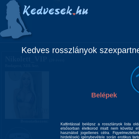
Főoldal
Lányok
Vidéki lányok
Pá
Kedves rosszlányok szexpartner
Nikolett_VIP
(20 éves)
Budapest, XIII. ker.
Belépek
Bemutatkozom:
Kattintással belépsz a rosszlányok lista ol
elsősorban életkorod miatt nem követsz el 
használod jogellenes célra. Figyelmeztetü
hirdetések) igénybevétele során erotikus tart