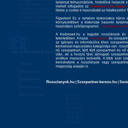
szükséges Félórás, Órás, Illetve Több órás, lehetőség közül választhatsz. Imá
tartalmat felhasználóink, hirdetőink helyezik e
gyengéd szeretkezésről akár egy vad, kemény baszásról legyen is szó. Szerete
mellett elfogadod az
Általános Szerződési 
A külömböző, Játékokat,ugyhogy bátran ha idösebb korosztály vagy,nekem nem
illetve a cookie-k használatát az Adatkezelési T
franciám pornó feelinges, kérheted kényszerfranciásan, mélytorokkal, Illetve, a
központba kerülhet bármilyen formában. Ha szereted a széparcú, teltebb lán
Figyelem! Ez a tartalom kiskorúakra káros 
helyed. :) Nálam nem fogsz csalódni... Mellé, eggy igazi masszásra is 
környezetében a kiskorúak hasonló tartalm
REJTETT SZÁMRA NEM VÁLASZOLOK !!!
használjon szűrőprogramot.
Szűrőprogram letöl
A Kedvesek.hu a legjobb rosszlányok és s
tekintetében. A hazai
rosszlányok
és szexpartn
az igényes és információra éhes szexpartner 
kereséssel kapcsolatos kategóriája van: rosszla
nő szexpartnert, férfi férfi szexpartnert és 
+36-20-802-4642
után, de a hosszú távú támogató szexpartner
erotikus masszázs kedvelők. A több ezer sze
kereshetünk a rosszlányok vagy szexpartner
Alkatom:
Nőiesen telt
magasság alapján is.
Magasságom:
167 cm
Mellméretem:
65 cm
Rosszlanyok.hu
Szexpartner-kereso.hu
Sexi
|
|
Nyelvismeret:
Angol
Elérhetőségem:
H: 00-24
K: 00-24
SZ: 00-24
CS: 00-24
P: 00-24
SZO: 00-24
V: 00-24