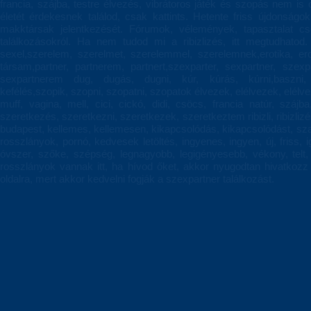
francia, szájba, testre élvezés, vibrátoros játék és szopás nem is
életét érdekesnek találod, csak kattints. Hetente friss újdonságo
makktársak jelentkezését. Fórumok, vélemények, tapasztalat c
találkozásokról. Ha nem tudod mi a ribizlizés, itt megtudhatod.
sexel,szerelem, szerelmet, szerelemmel, szerelemnek,erotika, eroti
társam,partner, partnerem, partnert,szexparter, sexpartner, szexp
sexpartnerem dug, dugás, dugni, kúr, kúrás, kúrni,baszni, 
kefélés,szopik, szopni, szopatni, szopatok élvezek, elélvezek, elélvez
muff, vagina, mell, cici, cickó, didi, csöcs, francia natúr, szájba
szeretkezés, szeretkezni, szeretkezek, szeretkeztem ribizli, ribizliz
budapest, kellemes, kellemesen, kikapcsolódás, kikapcsolódást, szab
rosszlányok, pornó, kedvesek letöltés, ingyenes, ingyen, új, friss,
óvszer, szőke, szépség, legnagyobb, legigényesebb, vékony, telt, 
rosszlányok vannak itt, ha hívod őket, akkor nyugodtan hivatkoz
oldalra, mert akkor kedvelni fogják a szexpartner találkozást.