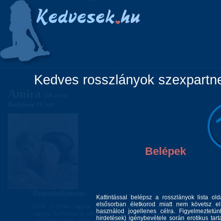
Főoldal
Lányok
Vidéki lányok
Pá
Kedves rosszlányok szexpartner
Amira
(30 éves)
Budapest, IV. ker.
Belépek
Bemutatkozom:
Kattintással belépsz a rosszlányok lista ol
elsősorban életkorod miatt nem követsz el 
SzIA. ;) Amira vagyok, szűk puncis seximádó lány vagyk.. Közvetlen, ke
használod jogellenes célra. Figyelmeztetü
vagyok. Kedvelem az idősebb korosztályt is, úgy hogy bátran látogass meg.I
hirdetések) igénybevétele során erotikus tart