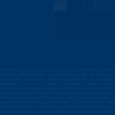
Kedvesek.hu - rosszlányok, szexpartner, szexpartnerek és kedve
részletes bemutatkozása. Ha szexpartnert vagy rosszlányt ke
szeretkezés rosszlánnyal, akkor jó rosszlányok és szexpartn
megtalálsz, ami a szex, szerelem, szexpartner, erotika, rosszl
punci, segg, mell, dugás, szopás jó helyen jársz. Ha itt keresel 
megtalálod. Legyen az szőke, barna, fekete rosszlány szépség, 
esetleg sportos. Molett, teltkarcsú, idősebb hölgyek is elérhetőek, 
kikapcsolódást keresel, gyere hozzánk. A rosszlányok itt megt
szexpartner, erotika, szeretkezés, pornó témakörébe otthon va
rosszlányok is, akik imádják az anál, francia, bizarr sex játékokat? A 