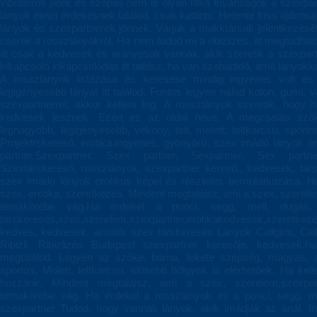
vibrátoros játék és szopás nem is olyan ritka kívánságok a szexpa
lányok életét érdekesnek találod, csak kattints. Hetente friss újdon
lányok és szexpartnerek jönnek. Várjuk a makktársak jelentkezésé
cserék a rosszlányokról. Ha nem tudod mi a ribizlizés, itt megtudha
itt csak a kedvesek és aranyosak vannak, akik szeretik a szexpar
kikapcsoló kikapcsolódás itt találsz, ha van szabadidő, amit lányokkal
A rosszlányok listázása és keresése mindig ingyenes volt és 
legigényesebb lányat itt találod. Fontos legyen nálad koton, gumi, 
szexpartnerrel, akkor kelleni fog. A rosszlányok szeretik, hogy
kedvesek lesznek. Ezért ez az oldal neve. A megcsalás szőke
legnagyobb, legigényesebb, vékony, telt, molett, teltkarcsú, spor
Projektrskereső, erotika,ingyenes, gyönyörű, szex imádó lányok er
partner,Szexpartner, Szex partner, Sexpartner, Sex partn
Szextárskereső, rosszlányok, szexpartner kereső,, kedvesek, társ
szex imádó lányok erotikus képei és részletes bemutatkozása. Ha
szex, erotika, szeretkezés. Mindent megtalálsz, ami a szex, szerele
témakörébe vág.Ha érdekel a punci, segg, mell, dugás, 
társkeresés,szex,szerelem,szexpartner,erotikakedvesek,szeretkez
kedves, kedvesek, amatőr szex társkeresés Lányok Callgirls, Callgir
Ribizli, Ribizlizés Budapest szexpartner keresője. kedvesek.h
megtalálod. Legyen az szőke, barna, fekete szépség, magyas, a
sportos. Molett, teltkarcsú, idősebb hölgyek is elérhetőek. Ha ke
hozzánk. Mindent megtalálsz, ami a szex, szerelem,szexpart
témakörébe vág. Ha érdekel a rosszlányok és a punci, segg, me
szexpartner Tudod, hogy vannak lányok, akik imádják az anál, fra