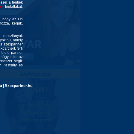
éssel a fentiek
an
foglaltakat,
é, hogy az Ön
ozzá, kérjük,
- rosszlányok
nyok.hu, amely
és szexpartner
partnert, férfi
felelő partner
yanúgy mint az
endszer segít:
, testsúly és
u
Szexpartner.hu
|