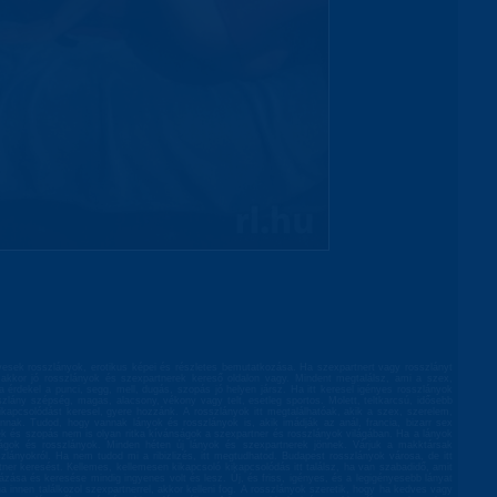
esek rosszlányok, erotikus képei és részletes bemutatkozása. Ha szexpartnert vagy rosszlányt
, akkor jó rosszlányok és szexpartnerek kereső oldalon vagy. Mindent megtalálsz, ami a szex,
 érdekel a punci, segg, mell, dugás, szopás jó helyen jársz. Ha itt keresel igényes rosszlányok
szlány szépség, magas, alacsony, vékony vagy telt, esetleg sportos. Molett, teltkarcsú, idősebb
ikapcsolódást keresel, gyere hozzánk. A rosszlányok itt megtalálhatóak, akik a szex, szerelem,
nnak. Tudod, hogy vannak lányok és rosszlányok is, akik imádják az anál, francia, bizarr sex
játék és szopás nem is olyan ritka kívánságok a szexpartner és rosszlányok világában. Ha a lányok
onságok és rosszlányok. Minden héten új lányok és szexpartnerek jönnek. Várjuk a makktársak
zlányokról. Ha nem tudod mi a ribizlizés, itt megtudhatod. Budapest rosszlányok városa, de itt
er keresést. Kellemes, kellemesen kikapcsoló kikapcsolódás itt találsz, ha van szabadidő, amit
stázása és keresése mindig ingyenes volt és lesz. Új, és friss, igényes, és a legigényesebb lányat
ha innen találkozol szexpartnerrel, akkor kelleni fog. A rosszlányok szeretik, hogy ha kedves vagy