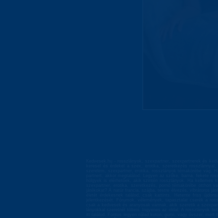
Kedvesek.hu - rosszlányok, szexpartner, szexpartnerek és kedv
keresel és érdekel a szex, erotika, szeretkezés rosszlánnyal
szerelem, szexpartner, erotika, rosszlányok témakörébe vág. Ha
partnert, akkor megtalálod. Legyen az szőke, barna, fekete ros
hölgyek is elérhetőek, akik szintén rosszlányok. Ha kellemes k
szexpartner, erotika, szeretkezés, pornó témakörébe otthon va
játékokat? A natúr francia, szájba, testre élvezés, vibrátoros 
életét érdekesnek találod, csak kattints. Hetente friss újd
jelentkezését. Fórumok, vélemények, tapasztalat cserék a ross
csak a kedvesek és aranyosak vannak, akik szeretik a szexpartn
lányokkal szeretnél tölteni. Ingyenes az oldal. A rosszlányok li
itt találod. Fontos legyen nálad koton, gumi, vagy óvszer, mert 