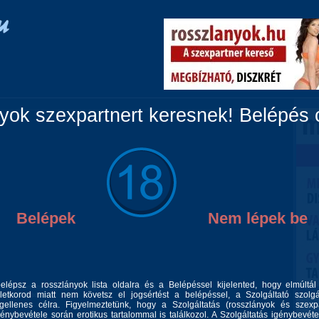
Vidéki lányok
Párok
Travik
Fiúk
Masszázs
ok szexpartnert keresnek! Belépés c
Belépek
Nem lépek be
belépsz a rosszlányok lista oldalra és a Belépéssel kijelented, hogy elmúltá
 kezését kellemes együtt létre megkérek mindenkit csak számkijelzésel
letkorod miatt nem követsz el jogsértést a belépéssel, a Szolgáltató szolgá
k autos kaland
gellenes célra. Figyelmeztetünk, hogy a Szolgáltatás (rosszlányok és szexp
génybevétele során erotikus tartalommal is találkozol. A Szolgáltatás igénybevéte