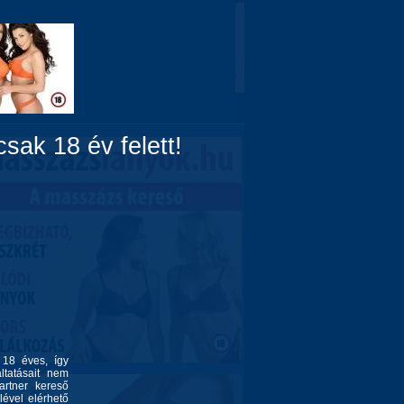
Domina
Linkek
Rólunk
sak 18 év felett!
l 18 éves, így
ltatásait nem
artner kereső
lével elérhető