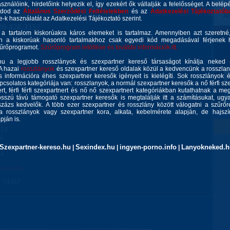
asználóink, hirdetőink helyezik el, így ezekért ők vállalják a felelősséget. A belép
gadod az
Általános Szerződési Feltételekben
és az
Adatkezelési Tájékoztatób
ie-k használatát az Adatkezelési Tájékoztató szerint.
20-428-3352
 a tartalom kiskorúakra káros elemeket is tartalmaz. Amennyiben azt szeretn
n a kiskorúak hasonló tartalmakhoz csak egyedi kód megadásával férjenek h
zűrőprogramot.
Szűrőprogram letöltése és további információk itt.
y
u a legjobb rosszlányok és szexpartner kereső társaságot kínálja neked 
 A hazai
rosszlányok
és szexpartner kereső oldalak közül a kedvencünk a rosszla
 információra éhes szexpartner keresők igényeit is kielégíti. Sok rosszlányok 
csolatos kategóriája van: rosszlanyok, a normál szexpartner keresők a nő férfi szex
rt, férfi férfi szexpartnert és nő nő szexpartnert kategóriákban kutathatnak a meg
sszú távú támogató szexpartner keresők is megtalálják itt a számításukat, ug
24
zázs kedvelők. A több ezer szexpartner és rosszlány között válogatni a szűrőr
a rosszlányok vagy szexpartner kora, alkata, kebelmérete alapján, de hajszín
24
ján is.
-24
-24
24
0-24
Szexpartner-kereso.hu
Sexindex.hu
ingyen-porno.info
Lanyokneked.h
|
|
|
24
anyok.hu
/ 74387