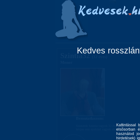
Főoldal
Lányok
Kedves rosszlány
Szintia32
(32 éves)
Monor
Bemutatkozom:
Kattintással 
Sziasztok Szintia vagyok 32 éves várom fiuk jelen
elsősorban é
hivjon este nyolctol vagyok elérhetö egy elöre csa
használod jo
hirdetések) i