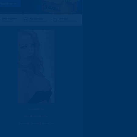
Szexlink.hu
Sexchatvideo.hu
Powered by
rosszlanyok.hu