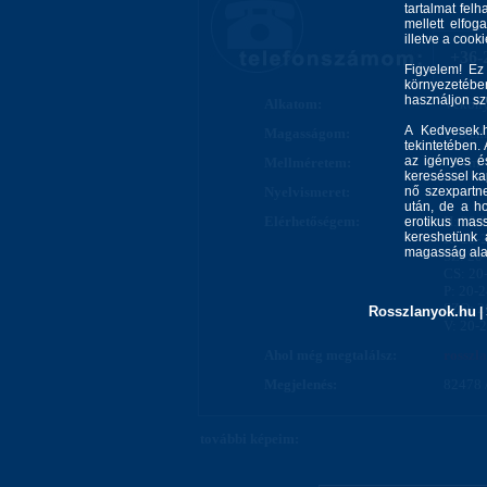
tartalmat felh
mellett elfo
illetve a cook
+36-
Figyelem! Ez
környezetébe
használjon s
Alkatom:
Vékon
A Kedvesek.h
Magasságom:
178 cm
tekintetében.
az igényes és
Mellméretem:
75 cm
kereséssel kap
Nyelvismeret:
nő szexpartne
-
után, de a ho
Elérhetőségem:
H: 20-
erotikus mass
kereshetünk 
K: 20-
magasság alap
SZ: 20
CS: 20
P: 20-
SZO: 2
Rosszlanyok.hu
|
V: 20-
Ahol még megtalálsz:
rosszl
Megjelenés:
82478 
további képeim: