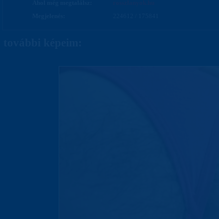
Ahol még megtalálsz:
rosszlanyok.hu
Megjelenés:
224612 / 175841
további képeim: