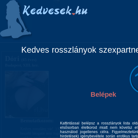
Főoldal
Lányok
Vidéki lányok
Pá
Kedves rosszlányok szexpartner
Dóri
(45 éves)
Budapest, XIII. ker.
Belépek
Bemutatkozom:
Kattintással belépsz a rosszlányok lista ol
elsősorban életkorod miatt nem követsz el 
Kedves rosszlány vár! :) Külföldi telefonszámról érkező hívást nem veszek fel
használod jogellenes célra. Figyelmeztetü
beszélő látogatót nem fogadok, köszi a megértést! Ahogy beköszönt a tavasz,
hirdetések) igénybevétele során erotikus tart