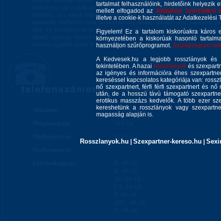
parkban szoktam olvasni vagy a közeli cukrászdában kávézni, fagyizni, ezé
tartalmat felhasználóink, hirdetőink helyezik e
szükségem van a találkozó előtt! :) Egy kis apróság: Egy parfüm illata mindi
mellett elfogadod az
Általános Szerződési 
kellemes, az a másik embernek kellemetlen, sőt, taszító is lehet. Ezért ( és a 
illetve a cookie-k használatát az Adatkezelési T
maximális diszkréció miatt, természetesen) néhány hónapja nem használok pa
előtt. Ez természetesen fordítva is igaz ;) teljesen le tudok blokkolni egy nehé
Figyelem! Ez a tartalom kiskorúakra káros 
illattól, úgyhogy nagyon nagyra értékelem ha valaki mellőzi ezeket mikor megl
környezetében a kiskorúak hasonló tartalm
ezerszer izgatóbb illatok is léteznek egy női orrnak..;)
használjon szűrőprogramot.
Szűrőprogram letöl
A Kedvesek.hu a legjobb rosszlányok és s
tekintetében. A hazai
rosszlányok
és szexpartn
az igényes és információra éhes szexpartner 
kereséssel kapcsolatos kategóriája van: rosszla
nő szexpartnert, férfi férfi szexpartnert és 
+36-30-783-1086
után, de a hosszú távú támogató szexpartner
erotikus masszázs kedvelők. A több ezer sze
kereshetünk a rosszlányok vagy szexpartner
Alkatom:
Nőiesen telt
magasság alapján is.
Magasságom:
164 cm
Mellméretem:
110 cm
Rosszlanyok.hu
Szexpartner-kereso.hu
Sexi
|
|
Nyelvismeret:
-
Elérhetőségem:
H: 09-18
K: 09-18
SZ: 09-18
CS: 09-18
P: 09-18
SZO: 09-18
V: 09-18