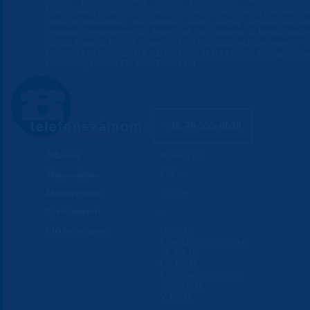
diszkrét masszázskuckómba várlak- professzionális masszázságy-erot
Masszázsokkal is-érezni fogod nem egy gyorstalpalón szereztem a tudásom.-K
ellenőrzött-hitelesitettek! illat-illatmentes olajok -krémek -tapaszok-balzs
izomlazitas! természetesen azt kenem rád amit magamra is kennék-minősé
Párokat, Romákat, Külföldi Urakat NEM várok,drog,alkohol,kizárt! masszőr "
kiméljenek! KÖSZÖNET HA VÉGIG OLVASTAD Lányok! Szövegem másolás
BeatrixAranykéz/NEVEM A "VÉDJEGYEM"
+36-70-555-0658
Alkatom:
Nőiesen telt
Magasságom:
178 cm
Mellméretem:
110 cm
Nyelvismeret:
-
Elérhetőségem:
H: 09-19
K: megbeszélés szerint
SZ: 09-19
CS: 08-19
P: megbeszélés szerint
SZO: 10-19
V: 09-19