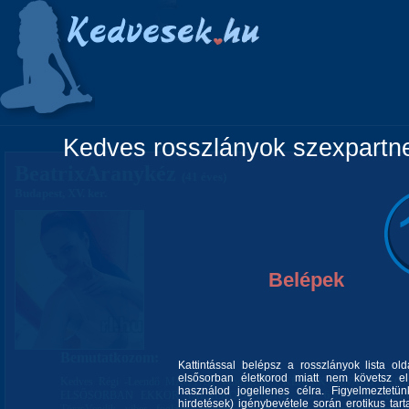
Főoldal
Lányok
Vidéki lányok
Pá
Kedves rosszlányok szexpartner
BeatrixAranykéz
(41 éves)
Budapest, XV. ker.
Belépek
Bemutatkozom:
Kattintással belépsz a rosszlányok lista ol
elsősorban életkorod miatt nem követsz el 
Kedves Régi -Leendő MAGYAR Vendégeim ! KÉRLEK OLVASD VÉGIG 
használod jogellenes célra. Figyelmeztetü
ELSŐSORBAN EKKOR TALÁLKOZHATUNK : 5. 6.8. 9. 10. 12.13. 1
hirdetések) igénybevétele során erotikus tart