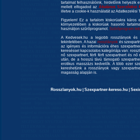
TörzsVendik viber foglalás elérhető. Online jelzést ritkán használom 
tartalmat felhasználóink, hirdetőink helyezik e
VÁLASZTHATÓ MASSZÁZSAIM ::: ******* Tradicionalis "MELE
mellett elfogadod az
Általános Szerződési 
INTIM Masszázs Érintés művészete AKÁR MAGMEGTARTÁSSAL is ha úgy ké
illetve a cookie-k használatát az Adatkezelési T
CSODÁS ÉLMÉNY LEHET.. NEM LEVEZETÉS! Nem 
ELNYÚJTOTT,KONTROLLÁLT ÁLTALAM ;) Min.2nap org.nélkül szüksége
Figyelem! Ez a tartalom kiskorúakra káros 
végzik az nem intim masszázs! Nem francia és társai! Egyedi technika ! Élvez
környezetében a kiskorúak hasonló tartalm
Engedd hogy én irányítsak!. Bízz.. Lélegezz.. HA SZERETED A LA
használjon szűrőprogramot.
Szűrőprogram letöl
KONTROLLÁLT ÖRÖMSZERZÉST ! kimondottan CÉLZOTTAN :)
masszázsa-váltakozott technikával kézzel elnyújtott orgazmus! lesem:) minde
A Kedvesek.hu a legjobb rosszlányok és s
tekintetében. A hazai
rosszlányok
és szexpartn
pont akkor jutsz a csúcsra ha Én akarom :)jó esetben :) növeli az Álló:)-és te
az igényes és információra éhes szexpartner 
meg-Át- Önbizalom növelés, bizonyitás kényszer nélkül- LAZÍTS. SZÜ
kereséssel kapcsolatos kategóriája van: rosszla
VISSZA JELZÉSEIRE.. ******ORGAZMUS/KONTROLL-60'90'MASSZ
nő szexpartnert, férfi férfi szexpartnert és 
INTIM PROBLÉMÁK.KEZELÉSE :: 60'90' Korai magömlés?- Merevedési gond
után, de a hosszú távú támogató szexpartner
Állapot felmérés. Őszintén megnyílhatsz- INTROVERTÁLT URAKNAK,közvet
erotikus masszázs kedvelők. A több ezer sze
lehet -persze.. csodák nincsenek de technikák igen* tanácsot adhatok,te pedig eld
kereshetünk a rosszlányok vagy szexpartner
Úton-amin a SEGÍTŐD lehetek.. választható lingammal-ugye jó érzés ha egy férfi
magasság alapján is.
ejakulációt?-gyere tanuld meg*-próbáld ki :) segítek-empátia felsőfokon!-É
EROTIKAMENTES!! -dinamikus- erőteljes -kimozgatásokkal-Mck
gerincproblémákra. nem csak sportolóknak*NEM KOMBINÁLHATÓ irodai
letapadt izomzat esetén,erőteljes nem simi sumi :)deee hasznos!max 100-11
Rosszlanyok.hu
Szexpartner-kereso.hu
Sexi
|
|
frissítő-izomlazító-ha kéred arc-talp masszázzsal-erősség személyre-kérésre
lingammal*kg.probléma függő* ****ÚJDONSÁG:: 90"-120" Választható,k
szabott Teljes Megújulás/Testi Lelki feltöltődés,Szakszerű Tanacsadás,Önis
blokkok/fusztrációk oldása..HARMÓNIA.. Ha voltál nálam,nem sértődök meg ha
megírod az élményedet. Kizarólag itt,nem *egyéb oldalon. Nőies telt formák teh
keresel nem en vok ! Kihívó- képeket ne várj hiszen MASSZŐZ VAGYO
,SEGÍTSÉGET NYÚJTOK ! KORREKTSÉG-Hiszen én nyitok ajtót :) 178 cm-1
TELT IDOMOK..plusz tűsarkúval nem hozlak zavarba :) KÖZVETLEN- határoz
:TARTSD SZEM ELÖTT : amilyen az """adjisten, olyan a fogadj I
BETEGEN,NÁTHÁSAN NE ÉRKEZZ, VIGYÁZZUNK EGYMÁSRA! Hangula