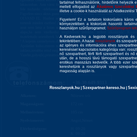
egzotikus csinos kedves eletvidam csajszi! Szeretettel várok minden kedves ve
tartalmat felhasználóink, hirdetőink helyezik e
lakásomban. Ami várni fog:tiszta,igenyes lakás,szep fürdőszoba,tiszta törölköz
mellett elfogadod az
Általános Szerződési 
fele tusfurdo. -telefonom en kezelem -uzenetre nem válaszolok -egyedul v
illetve a cookie-k használatát az Adatkezelési T
Figyelem:nincs aktus gumi nelkul,es az sos az csak francia semmi egyeb. 
OLVASD EL: Hazhoz soha nem megyek,kizarolag csak nalam tudunk talalkoz
Figyelem! Ez a tartalom kiskorúakra káros 
tortenik minden esetben! Ami az adatlapomon van azokbol tudsz valasztani! Ami
környezetében a kiskorúak hasonló tartalm
amit nem latsz a listan az nem kerheto opcio! Kérlek vedd figyelembe hogy 
használjon szűrőprogramot.
Szűrőprogram letöl
alapu,ha nem viselkedsz megfeleloen indoklas nelkul elküldelek! Kizáról
tisztelettudo uriemberek hivasat varom! Senkivel sem randizom ez nem tarskere
A Kedvesek.hu a legjobb rosszlányok és s
tekintetében. A hazai
rosszlányok
és szexpartn
! A kepeim szemelyesen ellenorzotek mindegyiken en vagyok! Csak szamkijelzess
az igényes és információra éhes szexpartner 
Apolatlan kulso,extrem tulsuly,sulyos fitymaszukulet. Kerlek ne hivogass eg
kereséssel kapcsolatos kategóriája van: rosszla
zaklass,tovabba ertsd meg ha nem erek ra. Ezek fenyeben aki zaklat ertetlenkedi
nő szexpartnert, férfi férfi szexpartnert és 
Vazelin,golyo(k),primitivseg.
után, de a hosszú távú támogató szexpartner
erotikus masszázs kedvelők. A több ezer sze
kereshetünk a rosszlányok vagy szexpartner
magasság alapján is.
+36-30-649-9313
Rosszlanyok.hu
Szexpartner-kereso.hu
Sexi
|
|
Alkatom:
Nőiesen telt
Magasságom:
172 cm
Mellméretem:
105 cm
Nyelvismeret:
Angol,Német
Elérhetőségem:
H: 09-20
K: 09-20