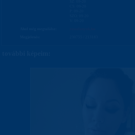
SZ: 09-20
CS: 09-20
P: 09-20
SZO: 09-20
V: 09-20
Ahol még megtalálsz:
rosszlanyok.hu
Megjelenés:
230755 / 213183
további képeim: