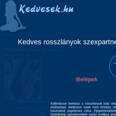
Főoldal
Lányok
Vidéki lányok
Pá
Kedves rosszlányok szexpartner
Szonjaexclusive
(30 éves)
Budapest, VII. ker.
Belépek
Bemutatkozom:
Kattintással belépsz a rosszlányok lista ol
elsősorban életkorod miatt nem követsz el 
ISMERŐSŐKET NEM FOGADOK!HÁZHOZ SOHA NEM MEGYEK!!! 
használod jogellenes célra. Figyelmeztetü
adatlapomon!Belvarosi luxus lakasban varlak 100% diszkrecio adott es e
hirdetések) igénybevétele során erotikus tart