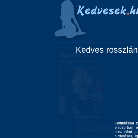
Főoldal
Lányok
Kedves rosszlány
Vanda
(38 éves)
Budapest, XIII. ker.
Bemutatkozom:
Kattintással 
Szia! Erotikus kényeztetés felsőfokon! Valódi 
elsősorban é
lehetőséged... Velem megoszthatód extrém vágyaid
számmal jelzet hívásokat fogadok! Netán nem tudom
használod jo
hirdetések) i