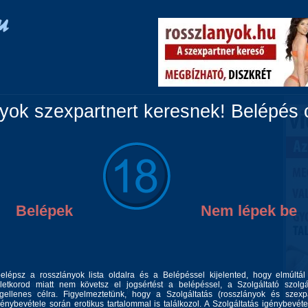
Vidéki lányok
Párok
Travik
Fiúk
Masszázs
ok szexpartnert keresnek! Belépés c
Belépek
Nem lépek be
belépsz a rosszlányok lista oldalra és a Belépéssel kijelented, hogy elmúltá
fotók valódi élményekkel! Nálam sok extrém egyedi játékokra van
letkorod miatt nem követsz el jogsértést a belépéssel, a Szolgáltató szolgá
at is. Diszkrét igényes környezetben tudlak fogadni! Kizárólag csak
 felvenni a telefont, ne add fel hívj később! Puszi Vanda
gellenes célra. Figyelmeztetünk, hogy a Szolgáltatás (rosszlányok és szexp
génybevétele során erotikus tartalommal is találkozol. A Szolgáltatás igénybevéte