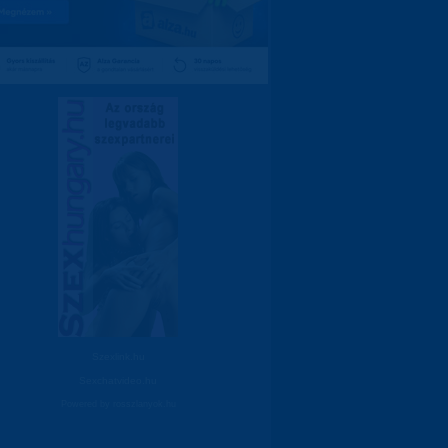
Szexlink.hu
Sexchatvideo.hu
Powered by
rosszlanyok.hu