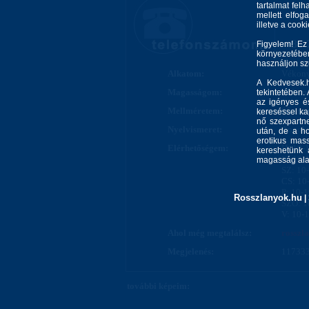
tartalmat felh
mellett elfo
illetve a cook
+36-
Figyelem! Ez
környezetébe
használjon s
Alkatom:
Vékon
A Kedvesek.h
Magasságom:
170 cm
tekintetében.
az igényes és
Mellméretem:
95 cm
kereséssel kap
nő szexpartne
Nyelvismeret:
Angol
után, de a ho
erotikus mass
Elérhetőségem:
H: 10-
kereshetünk 
K: 10-
magasság alap
SZ: 10
CS: 10
P: 10-
Rosszlanyok.hu
|
SZO: 1
V: 10-
Ahol még megtalálsz:
rosszl
Megjelenés:
117333
további képeim: