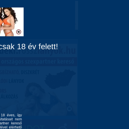
Domina
Linkek
Rólunk
sak 18 év felett!
l 18 éves, így
ltatásait nem
artner kereső
lével elérhető