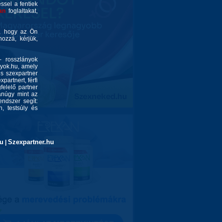
éssel a fentiek
an
foglaltakat,
é, hogy az Ön
ozzá, kérjük,
- rosszlányok
nyok.hu, amely
és szexpartner
partnert, férfi
felelő partner
yanúgy mint az
endszer segít:
, testsúly és
u
Szexpartner.hu
|