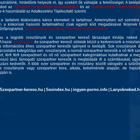
asználóink, hirdetőink helyezik el, így ezekért ők vállalják a felelősséget. A belép
gadod az
Általános Szerződési Feltételekben
és az
Adatkezelési Tájékoztatób
ie-k használatát az Adatkezelési Tájékoztató szerint.
70-241-8100
 a tartalom kiskorúakra káros elemeket is tartalmaz. Amennyiben azt szeretn
n a kiskorúak hasonló tartalmakhoz csak egyedi kód megadásával férjenek h
zűrőprogramot.
Szűrőprogram letöltése és további információk itt.
y
u a legjobb rosszlányok és szexpartner kereső társaságot kínálja neked 
 A hazai
rosszlányok
és szexpartner kereső oldalak közül a kedvencünk a rosszla
 információra éhes szexpartner keresők igényeit is kielégíti. Sok rosszlányok 
csolatos kategóriája van: rosszlanyok, a normál szexpartner keresők a nő férfi szex
rt, férfi férfi szexpartnert és nő nő szexpartnert kategóriákban kutathatnak a meg
sszú távú támogató szexpartner keresők is megtalálják itt a számításukat, ug
zázs kedvelők. A több ezer szexpartner és rosszlány között válogatni a szűrőr
19
a rosszlányok vagy szexpartner kora, alkata, kebelmérete alapján, de hajszín
19
ján is.
-19
-19
19
Szexpartner-kereso.hu
Sexindex.hu
ingyen-porno.info
Lanyokneked.h
|
|
|
0-19
18
anyok.hu
 / 103566