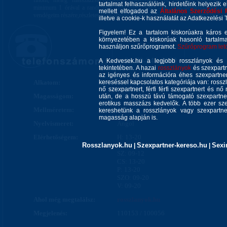
finom, meleg masszázzsal,erotikával fűszerezve. Ha szeretnél ellátogatni 
tartalmat felhasználóink, hirdetőink helyezik e
minimum 1 órával a randi előtt szükséges. SMS.-ben csak bejelentkezési leh
mellett elfogadod az
Általános Szerződési 
vendégeim részére,részletes tájékoztatást csak telefonon adok. Csókjaim Lilu
illetve a cookie-k használatát az Adatkezelési T
Figyelem! Ez a tartalom kiskorúakra káros 
környezetében a kiskorúak hasonló tartalm
használjon szűrőprogramot.
Szűrőprogram letöl
+36-70-348-6860
A Kedvesek.hu a legjobb rosszlányok és s
tekintetében. A hazai
rosszlányok
és szexpartn
az igényes és információra éhes szexpartner 
Alkatom:
kereséssel kapcsolatos kategóriája van: rosszla
Nőiesen telt
nő szexpartnert, férfi férfi szexpartnert és 
Magasságom:
170 cm
után, de a hosszú távú támogató szexpartner
erotikus masszázs kedvelők. A több ezer sze
Mellméretem:
100 cm
kereshetünk a rosszlányok vagy szexpartner
magasság alapján is.
Nyelvismeret:
Angol
Elérhetőségem:
H: 13-20
Rosszlanyok.hu
K: 09-12
Szexpartner-kereso.hu
Sexi
|
|
SZ: 09-12
CS: 13-20
P: 13-20
SZO: 09-20
V: 09-20
Ahol még megtalálsz:
rosszlanyok.hu
Megjelenés:
110153 / 100056