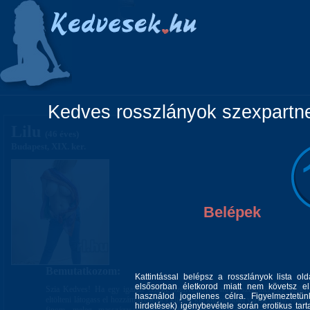
Főoldal
Lányok
Vidéki lányok
Pá
Kedves rosszlányok szexpartner
Lilu
(46 éves)
Budapest, XIX. ker.
Belépek
Bemutatkozom:
Kattintással belépsz a rosszlányok lista ol
elsősorban életkorod miatt nem követsz el 
Szia Kedves! Ha egy igazán érzéki, szenvedélyes nővel szeretnél egy kellem
használod jogellenes célra. Figyelmeztetü
eltölteni látogass el hozzám.Kellemes,klimás kis kuckómban várlak forró vággy
hirdetések) igénybevétele során erotikus tart