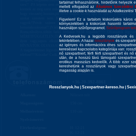
látogatsz, megtudod milyen egy fincsi, tüzes 50-es NŐvel egy érzéki szeretkezé
tartalmat felhasználóink, hirdetőink helyezik e
szex!! :PA képeim nem retusáltak,nem műtermes fotók!!!!Semmi mű nincs rajt
mellett elfogadod az
Általános Szerződési 
körmök az meg szexi mikor megfogom vele a farkad!!:P:P Nem a mennyiségre
illetve a cookie-k használatát az Adatkezelési T
hogy visszatérj hozzám,jól érezd magad, kívánj újra és újra!!! :) Amiket az a
azokat szeretem nem KAMU!!! Igényesség, ápoltság, korrektség, font
Figyelem! Ez a tartalom kiskorúakra káros 
vagyok!!Privát számot soha nem veszek fel!!!!!!!!!!!!!Köszönöm,hog
környezetében a kiskorúak hasonló tartalm
bemutatkozásomat!!:)Várlak szeretettel!!:P:) Ja,NEM VAGYOK R
használjon szűrőprogramot.
Szűrőprogram letöl
Roma,túlsúlyos,töltött farkú férfiakat NEM fogadok!!!!!! Olvassatok lég
MÉRETFÜGGETLEN,Olyan NINCS!!!!!Csakis Ápolt,Korrekt,Udvarias,Férfia
A Kedvesek.hu a legjobb rosszlányok és s
tekintetében. A hazai
rosszlányok
és szexpartn
ilyen vagy,sajnos elküldelek!!!Aki csak utal a NATÚR szexre,egyből
az igényes és információra éhes szexpartner 
HÍVNÁTOK OLVASSATOK IS,MERT TELEFONBA NEM SOROLOM FEL,A l
kereséssel kapcsolatos kategóriája van: rosszla
A magánéletemet légyszíves tartsátok tiszteletben este 8 óra után,reggel 10-ó
nő szexpartnert, férfi férfi szexpartnert és 
telefont!!!!Köszike! Csók:Ayrin
után, de a hosszú távú támogató szexpartner
erotikus masszázs kedvelők. A több ezer sze
kereshetünk a rosszlányok vagy szexpartner
magasság alapján is.
+36-20-392-8861
Rosszlanyok.hu
Szexpartner-kereso.hu
Sexi
|
|
Alkatom:
Nőiesen telt
Magasságom:
156 cm
Mellméretem:
110 cm
Nyelvismeret:
-
Elérhetőségem:
H: 12-21
K: 12-21