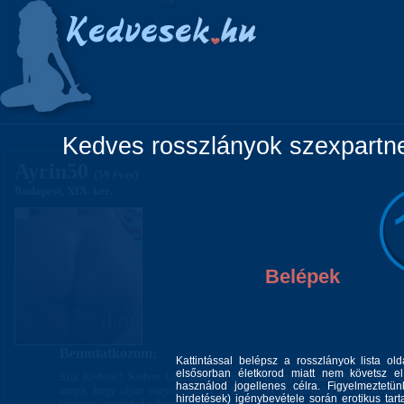
Főoldal
Lányok
Vidéki lányok
Pá
Kedves rosszlányok szexpartner
Ayrin50
(59 éves)
Budapest, XIX. ker.
Belépek
Bemutatkozom:
Kattintással belépsz a rosszlányok lista ol
elsősorban életkorod miatt nem követsz el 
Szia Kedves!! Kedves Uraim,először is NEM vagyok roma!!!Nem írok mag
használod jogellenes célra. Figyelmeztetü
annyit, hogy olyan vagyok mint a jó bor,ha 1x megkóstolsz,mindig kívánn
hirdetések) igénybevétele során erotikus tart