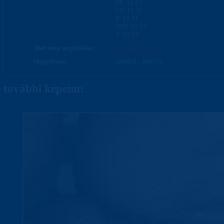
SZ: 12-21
CS: 12-21
P: 12-21
SZO: 12-21
V: 12-21
Ahol még megtalálsz:
rosszlanyok.hu
Megjelenés:
359455 / 300126
további képeim: