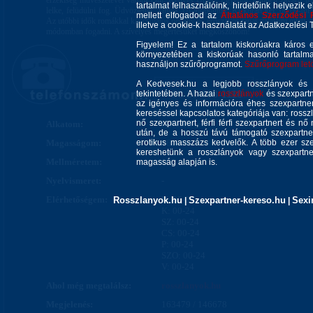
érzékiség művészetével várom Önt, Kedves Uram! Egyedül, minden zavaró tény
tartalmat felhasználóink, hirdetőink helyezik e
lelke, felüdülni fog. Üdvözlettel: Tímea. Új időpontok: Ki korán kel, 06.00-tól e
mellett elfogadod az
Általános Szerződési 
Az utóbbi idők romákkal kapcsolatos negatív és erőszakos tapasztalataim miatt, 
illetve a cookie-k használatát az Adatkezelési T
módomban fogadni. A szívélyes megértésüket megköszönöm!
Figyelem! Ez a tartalom kiskorúakra káros 
környezetében a kiskorúak hasonló tartalm
használjon szűrőprogramot.
Szűrőprogram letöl
A Kedvesek.hu a legjobb rosszlányok és s
+36-30-603-1110
tekintetében. A hazai
rosszlányok
és szexpartn
az igényes és információra éhes szexpartner 
kereséssel kapcsolatos kategóriája van: rosszla
nő szexpartnert, férfi férfi szexpartnert és 
Alkatom:
Nőiesen telt
után, de a hosszú távú támogató szexpartner
Magasságom:
erotikus masszázs kedvelők. A több ezer sze
160 cm
kereshetünk a rosszlányok vagy szexpartner
Mellméretem:
130 cm
magasság alapján is.
Nyelvismeret:
-
Elérhetőségem:
H: 00-24
Rosszlanyok.hu
Szexpartner-kereso.hu
Sexi
|
|
K: 00-24
SZ: 00-24
CS: 00-24
P: 00-24
SZO: 00-24
V: 00-24
Ahol még megtalálsz:
rosszlanyok.hu
Megjelenés:
163479 / 146678