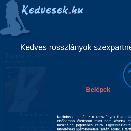
Főoldal
Lányok
Vidéki lányok
Pá
Kedves rosszlányok szexpartner
Tímea
(34 éves)
Budapest, VI. ker.
Belépek
Bemutatkozom:
Kattintással belépsz a rosszlányok lista ol
elsősorban életkorod miatt nem követsz el 
Üdvözlöm! Tímea vagyok. A velem való találkozásban csalódni nem fog. 
használod jogellenes célra. Figyelmeztetü
odafigyelés, nyitottság. Amennyiben egy rendhagyó együttlétet kíván és szeretn
hirdetések) igénybevétele során erotikus tart