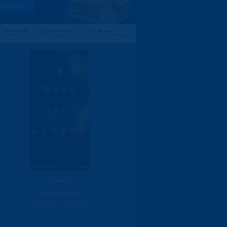
Szexlink.hu
Sexchatvideo.hu
Powered by
rosszlanyok.hu