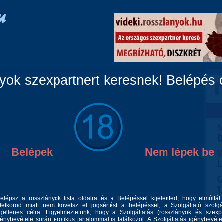
Vidéki lányok
Párok
Travik
Fiúk
Masszázs
ok szexpartnert keresnek! Belépés c
Belépek
Nem lépek be
belépsz a rosszlányok lista oldalra és a Belépéssel kijelented, hogy elmúltá
nformációt!! Pár napot vagyok a városban. Belváros privát lakásban
letkorod miatt nem követsz el jogsértést a belépéssel, a Szolgáltató szolgá
Csak igényléseket fogadok!! Nálam csak jól érezheted magad ! -Forró
kréció és a Higénia ápoltság elvárt és adott. Roma származásu fiatal
gellenes célra. Figyelmeztetünk, hogy a Szolgáltatás (rosszlányok és szexp
al hívj! Ha nem venném fel kérlek próbáld meg később. A megbeszélt
génybevétele során erotikus tartalommal is találkozol. A Szolgáltatás igénybevéte
oglalt időpontra nem érkezel meg, tiltásra kerülsz és többet nem tudsz