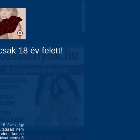
Domina
Linkek
Rólunk
sak 18 év felett!
l 18 éves, így
ltatásait nem
artner kereső
lével elérhető