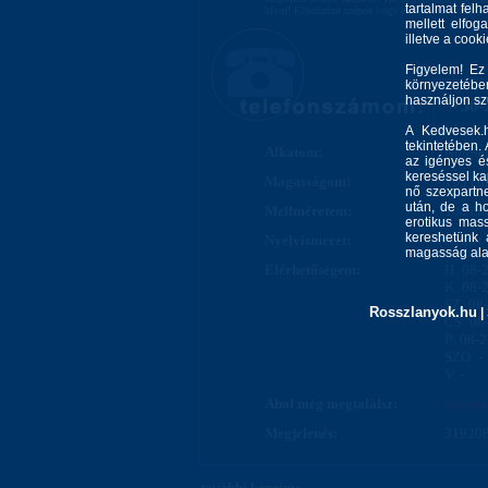
tartalmat felh
hívni! Köszönöm szépen hogy elolvastad. Puszi E
mellett elfo
illetve a cook
Figyelem! Ez
környezetébe
használjon s
+36-
A Kedvesek.h
tekintetében.
Alkatom:
Nőiesen
az igényes és
kereséssel kap
Magasságom:
165 cm
nő szexpartne
után, de a ho
Mellméretem:
100 cm
erotikus mass
kereshetünk 
Nyelvismeret:
Német
magasság alap
Elérhetőségem:
H: 08-
K: 08-
SZ: 08
Rosszlanyok.hu
|
CS: 08
P: 08-
SZO: -
V: -
Ahol még megtalálsz:
rosszl
Megjelenés:
319208
további képeim: