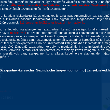
asználóink, hirdetőink helyezik el, így ezekért ők vállalják a felelősséget. A belép
da!
gadod az
Általános Szerződési Feltételekben
és az
Adatkezelési Tájékoztatób
ie-k használatát az Adatkezelési Tájékoztató szerint.
 a tartalom kiskorúakra káros elemeket is tartalmaz. Amennyiben azt szeretn
n a kiskorúak hasonló tartalmakhoz csak egyedi kód megadásával férjenek h
zűrőprogramot.
Szűrőprogram letöltése és további információk itt.
20-433-0539
u a legjobb rosszlányok és szexpartner kereső társaságot kínálja neked 
 A hazai
rosszlányok
és szexpartner kereső oldalak közül a kedvencünk a rosszla
 telt
 információra éhes szexpartner keresők igényeit is kielégíti. Sok rosszlányok 
csolatos kategóriája van: rosszlanyok, a normál szexpartner keresők a nő férfi szex
rt, férfi férfi szexpartnert és nő nő szexpartnert kategóriákban kutathatnak a meg
sszú távú támogató szexpartner keresők is megtalálják itt a számításukat, ug
zázs kedvelők. A több ezer szexpartner és rosszlány között válogatni a szűrőr
a rosszlányok vagy szexpartner kora, alkata, kebelmérete alapján, de hajszín
ján is.
21
21
-21
Szexpartner-kereso.hu
Sexindex.hu
ingyen-porno.info
Lanyokneked.h
|
|
|
-21
21
anyok.hu
 / 284964