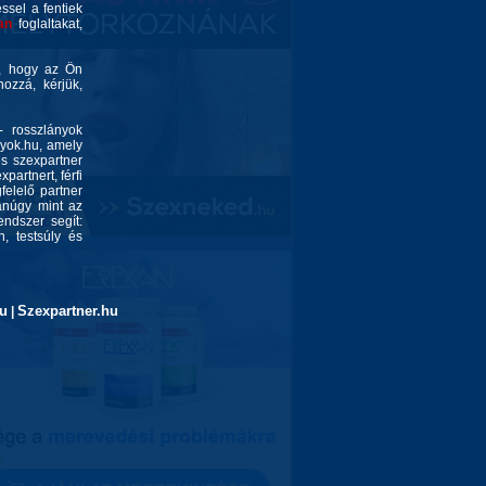
éssel a fentiek
an
foglaltakat,
é, hogy az Ön
ozzá, kérjük,
- rosszlányok
nyok.hu, amely
és szexpartner
partnert, férfi
felelő partner
yanúgy mint az
endszer segít:
, testsúly és
u
Szexpartner.hu
|