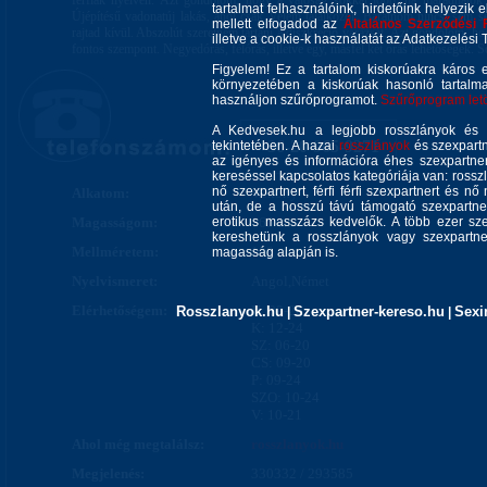
férfiak nyelvén. Azt gondolom, hogy a valóság sokkal jobb, ha maradhatok 
tartalmat felhasználóink, hirdetőink helyezik e
Újépítésű vadonatúj lakás, ahol csak Velem találkozol. Barátnőm nincs, sem 
mellett elfogadod az
Általános Szerződési 
rajtad kívül. Abszolút szeretném tartani a diszkréció varázsát. Azt gondolom, 
illetve a cookie-k használatát az Adatkezelési T
fontos szempont. Negyedórás, félórás, illetve egy, másfél két órás lehetőségek. S
Figyelem! Ez a tartalom kiskorúakra káros 
környezetében a kiskorúak hasonló tartalm
használjon szűrőprogramot.
Szűrőprogram letöl
A Kedvesek.hu a legjobb rosszlányok és s
+36-20-965-9271
tekintetében. A hazai
rosszlányok
és szexpartn
az igényes és információra éhes szexpartner 
kereséssel kapcsolatos kategóriája van: rosszla
nő szexpartnert, férfi férfi szexpartnert és 
Alkatom:
Vékony
után, de a hosszú távú támogató szexpartner
Magasságom:
erotikus masszázs kedvelők. A több ezer sze
165 cm
kereshetünk a rosszlányok vagy szexpartner
Mellméretem:
100 cm
magasság alapján is.
Nyelvismeret:
Angol,Német
Elérhetőségem:
H: 09-20
Rosszlanyok.hu
Szexpartner-kereso.hu
Sexi
|
|
K: 12-24
SZ: 06-20
CS: 09-20
P: 09-24
SZO: 10-24
V: 10-21
Ahol még megtalálsz:
rosszlanyok.hu
Megjelenés:
330332 / 293585