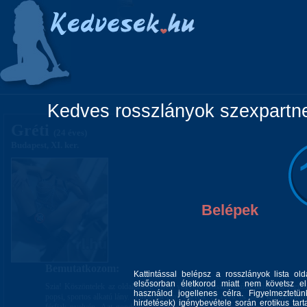
Főoldal
Lányok
Vidéki lányok
Pá
Kedves rosszlányok szexpartner
Gréti
(24 éves)
Budapest, XI. ker.
Belépek
Bemutatkozom:
Kattintással belépsz a rosszlányok lista ol
elsősorban életkorod miatt nem követsz el 
Szia! Köszöntelek az oldalamon! Gréti vagyok, Hosszú szőke hajú,zöld szemű
használod jogellenes célra. Figyelmeztetü
popsi, sportos alkatú lány. :) Magyar lány vagyok. 22 éves, és fiatal korom ellené
hirdetések) igénybevétele során erotikus tart