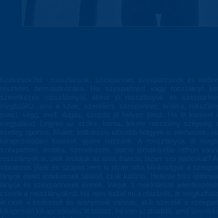
Kedvesek.hu - rosszlányok, szexpartner, szexpartnerek és kedve
részletes bemutatkozása. Ha szexpartnert vagy rosszlányt ke
szeretkezés rosszlánnyal, akkor jó rosszlányok és szexpartn
megtalálsz, ami a szex, szerelem, szexpartner, erotika, rosszl
punci, segg, mell, dugás, szopás jó helyen jársz. Ha itt keresel 
megtalálod. Legyen az szőke, barna, fekete rosszlány szépség, 
esetleg sportos. Molett, teltkarcsú, idősebb hölgyek is elérhetőek, 
kikapcsolódást keresel, gyere hozzánk. A rosszlányok itt megt
szexpartner, erotika, szeretkezés, pornó témakörébe otthon va
rosszlányok is, akik imádják az anál, francia, bizarr sex játékokat? A 
vibrátoros játék és szopás nem is olyan ritka kívánságok a szexpa
lányok életét érdekesnek találod, csak kattints. Hetente friss újdon
lányok és szexpartnerek jönnek. Várjuk a makktársak jelentkezésé
cserék a rosszlányokról. Ha nem tudod mi a ribizlizés, itt megtudha
itt csak a kedvesek és aranyosak vannak, akik szeretik a szexpar
kikapcsoló kikapcsolódás itt találsz, ha van szabadidő, amit lányokkal