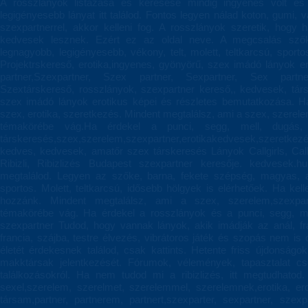
A rosszlányok listázása és keresése mindig ingyenes volt és 
legigényesebb lányat itt találod. Fontos legyen nálad koton, gumi, 
szexpartnerrel, akkor kelleni fog. A rosszlányok szeretik, hogy
kedvesek lesznek. Ezért ez az oldal neve. A megcsalás szőke
legnagyobb, legigényesebb, vékony, telt, molett, teltkarcsú, spor
Projektrskereső, erotika,ingyenes, gyönyörű, szex imádó lányok er
partner,Szexpartner, Szex partner, Sexpartner, Sex partn
Szextárskereső, rosszlányok, szexpartner kereső,, kedvesek, társ
szex imádó lányok erotikus képei és részletes bemutatkozása. Ha
szex, erotika, szeretkezés. Mindent megtalálsz, ami a szex, szerele
témakörébe vág.Ha érdekel a punci, segg, mell, dugás, 
társkeresés,szex,szerelem,szexpartner,erotikakedvesek,szeretkez
kedves, kedvesek, amatőr szex társkeresés Lányok Callgirls, Callgir
Ribizli, Ribizlizés Budapest szexpartner keresője. kedvesek.h
megtalálod. Legyen az szőke, barna, fekete szépség, magyas, a
sportos. Molett, teltkarcsú, idősebb hölgyek is elérhetőek. Ha ke
hozzánk. Mindent megtalálsz, ami a szex, szerelem,szexpart
témakörébe vág. Ha érdekel a rosszlányok és a punci, segg, me
szexpartner Tudod, hogy vannak lányok, akik imádják az anál, fra
francia, szájba, testre élvezés, vibrátoros játék és szopás nem is
életét érdekesnek találod, csak kattints. Hetente friss újdonságo
makktársak jelentkezését. Fórumok, vélemények, tapasztalat c
találkozásokról. Ha nem tudod mi a ribizlizés, itt megtudhatod.
sexel,szerelem, szerelmet, szerelemmel, szerelemnek,erotika, eroti
társam,partner, partnerem, partnert,szexparter, sexpartner, szexp