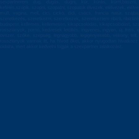
sexpartnerem dug, dugás, dugni, kúr, kúrás, kúrni,baszni, 
kefélés,szopik, szopni, szopatni, szopatok élvezek, elélvezek, elélvez
muff, vagina, mell, cici, cickó, didi, csöcs, francia natúr, szájba
szeretkezés, szeretkezni, szeretkezek, szeretkeztem ribizli, ribizliz
budapest, kellemes, kellemesen, kikapcsolódás, kikapcsolódást, szab
rosszlányok, pornó, kedvesek letöltés, ingyenes, ingyen, új, friss,
óvszer, szőke, szépség, legnagyobb, legigényesebb, vékony, telt, 
rosszlányok vannak itt, ha hívod őket, akkor nyugodtan hivatkoz
oldalra, mert akkor kedvelni fogják a szexpartner találkozást.